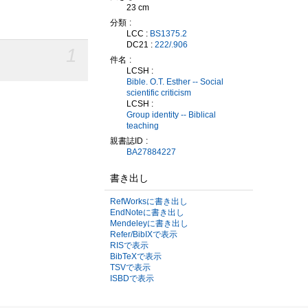
23 cm
分類
LCC :
BS1375.2
DC21 :
222/.906
1
件名
LCSH :
Bible. O.T. Esther -- Social
scientific criticism
LCSH :
Group identity -- Biblical
teaching
親書誌ID
BA27884227
書き出し
RefWorksに書き出し
EndNoteに書き出し
Mendeleyに書き出し
Refer/BibIXで表示
RISで表示
BibTeXで表示
TSVで表示
ISBDで表示