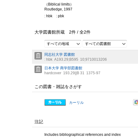
（Biblical limits）
Routledge, 1997
: hbk
: pbk
大学図書館所蔵
2
件 /
全
2
件
すべての地域
すべての図書館
同志社大学 図書館
: hbk
A193.29;B595
10;9710013206
日本大学 商学部図書館
hardcover
193.29||B 31
1375-97
この図書・雑誌をさがす
カーリル
注記
Includes bibliographical references and index