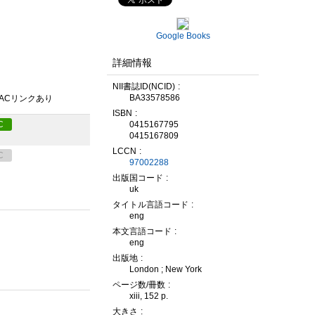
Google Books
詳細情報
NII書誌ID(NCID)
BA33578586
PACリンクあり
ISBN
0415167795
C
0415167809
LCCN
C
97002288
出版国コード
uk
タイトル言語コード
eng
本文言語コード
eng
出版地
London ; New York
ページ数/冊数
xiii, 152 p.
大きさ