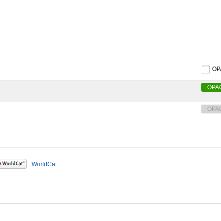
O
OPA
OPA
WorldCat