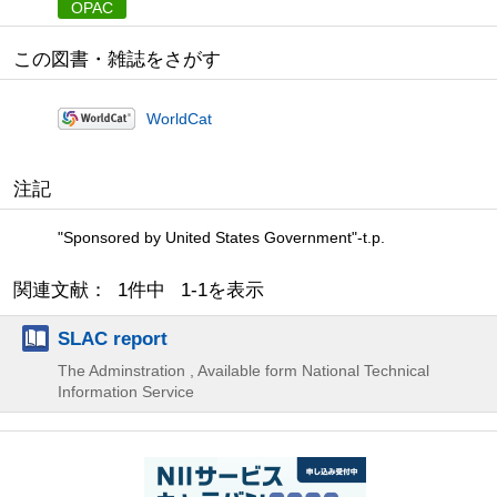
OPAC
この図書・雑誌をさがす
WorldCat
注記
"Sponsored by United States Government"-t.p.
関連文献： 1件中 1-1を表示
SLAC report
The Adminstration , Available form National Technical
Information Service