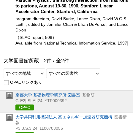
Particle Physics : the strong interaction, from hadrons
to partons, August 19-30, 1996, Stanford Linear
Accelerator Center, Stanford, California
program directors, David Burke, Lance Dixon, David W.G.S.
Leith ; edited by Jennifer Chan & Lilian DePorcel, and Lance
Dixon
（SLAC report, 508）
Available from National Technical Information Service, 1997]
大学図書館所蔵
2
件 /
全
2
件
すべての地域
すべての図書館
OPACリンクあり
京都大学 基礎物理学研究所 図書室
基物研
G-E2||SLA||24
YTP000392
OPAC
大学共同利用機関法人 高エネルギー加速器研究機構
図書情
報
P3.0:S:3.24
1100703055