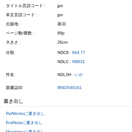
タイトル言語コード
jpn
本文言語コード
jpn
出版地
新潟
ページ数/冊数
89p
大きさ
26cm
分類
NDC8 :
664.77
NDLC :
RB831
件名
NDLSH :
いか
親書誌ID
BN02540161
書き出し
RefWorksに書き出し
EndNoteに書き出し
Mendeleyに書き出し