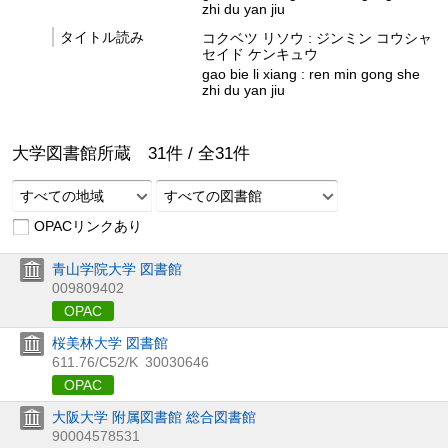
zhi du yan jiu
タイトル読み
コクベツ リソウ : ジンミン コウシャ
セイド ケンキュウ
gao bie li xiang : ren min gong she
zhi du yan jiu
大学図書館所蔵
31
件 /
全
31
件
すべての地域
すべての図書館
OPACリンクあり
青山学院大学 図書館
009809402
OPAC
桜美林大学 図書館
611.76/C52/K
30030646
OPAC
大阪大学 附属図書館 総合図書館
90004578531