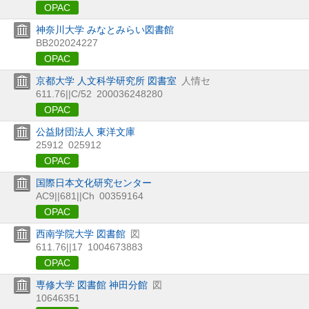
OPAC
神奈川大学 みなとみらい図書館
BB202024227
OPAC
京都大学 人文科学研究所 図書室
人情セ
611.76||C/52
200036248280
OPAC
公益財団法人 東洋文庫
25912
025912
OPAC
国際日本文化研究センター
AC9||681||Ch
00359164
OPAC
西南学院大学 図書館
図
611.76||17
1004673883
OPAC
専修大学 図書館 神田分館
図
10646351