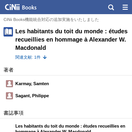
CiNii Books機能統合対応の追加実施をいたしました
Les habitants du toit du monde : études
recueillies en hommage à Alexander W.
Macdonald
関連文献: 1件
著者
Karmay, Samten
Sagant, Philippe
書誌事項
Les habitants du toit du monde : études recueillies en
hommage à Alexander W. Macdonald