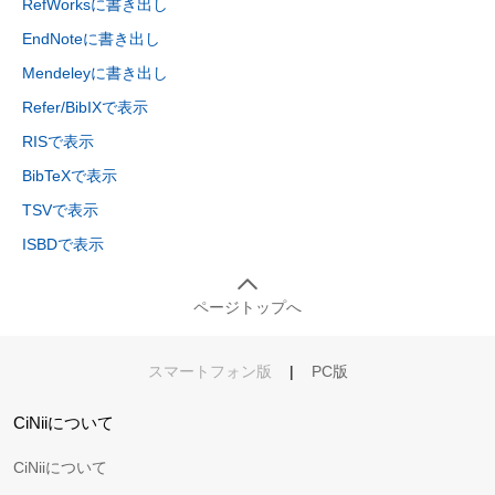
RefWorksに書き出し
EndNoteに書き出し
Mendeleyに書き出し
Refer/BibIXで表示
RISで表示
BibTeXで表示
TSVで表示
ISBDで表示
ページトップへ
スマートフォン版
|
PC版
CiNiiについて
CiNiiについて