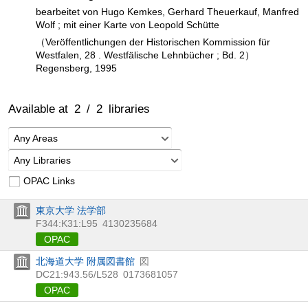
bearbeitet von Hugo Kemkes, Gerhard Theuerkauf, Manfred
Wolf ; mit einer Karte von Leopold Schütte
（Veröffentlichungen der Historischen Kommission für
Westfalen, 28 . Westfälische Lehnbücher ; Bd. 2）
Regensberg, 1995
Available at
2
/
2
libraries
Any Areas
Any Libraries
OPAC Links
東京大学 法学部
F344:K31:L95
4130235684
OPAC
北海道大学 附属図書館
図
DC21:943.56/L528
0173681057
OPAC