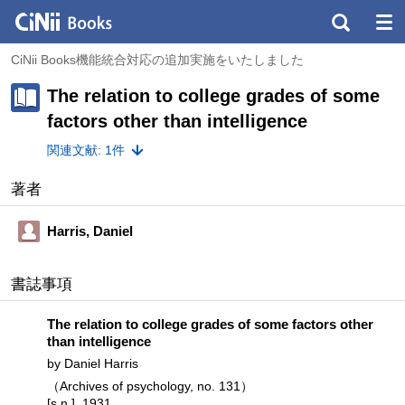
CiNii Books機能統合対応の追加実施をいたしました
The relation to college grades of some
factors other than intelligence
関連文献: 1件
著者
Harris, Daniel
書誌事項
The relation to college grades of some factors other
than intelligence
by Daniel Harris
（Archives of psychology, no. 131）
[s.n.], 1931