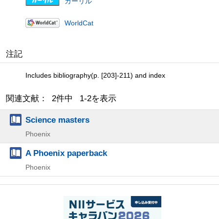
カーリル
WorldCat
注記
Includes bibliography(p. [203]-211) and index
関連文献： 2件中 1-2を表示
Science masters
Phoenix
A Phoenix paperback
Phoenix