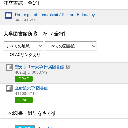
並立書誌 全
1
件
The origin of humankind / Richard E. Leakey
BA31415875
大学図書館所蔵
2
件 /
全
2
件
すべての地域
すべての図書館
OPACリンクあり
聖カタリナ大学 附属図書館
図
469.2||L
0088749
OPAC
立命館大学 図書館
4110902186
OPAC
この図書・雑誌をさがす