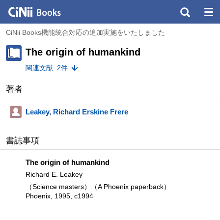
CiNii Books機能統合対応の追加実施をいたしました
The origin of humankind
関連文献: 2件
著者
Leakey, Richard Erskine Frere
書誌事項
The origin of humankind
Richard E. Leakey
（Science masters）（A Phoenix paperback）
Phoenix, 1995, c1994