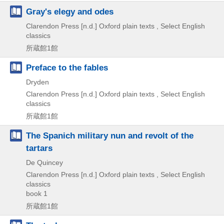
Gray's elegy and odes
Clarendon Press
[n.d.]
Oxford plain texts , Select English
classics
所蔵館1館
Preface to the fables
Dryden
Clarendon Press
[n.d.]
Oxford plain texts , Select English
classics
所蔵館1館
The Spanich military nun and revolt of the
tartars
De Quincey
Clarendon Press
[n.d.]
Oxford plain texts , Select English
classics
book 1
所蔵館1館