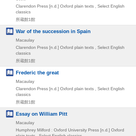
Clarendon Press
[n.d.]
Oxford plain texts , Select English
classics
所蔵館1館
War of the succession in Spain
Macaulay
Clarendon Press
[n.d.]
Oxford plain texts , Select English
classics
所蔵館1館
Frederic the great
Macaulay
Clarendon Press
[n.d.]
Oxford plain texts , Select English
classics
所蔵館1館
Essay on William Pitt
Macaulay
Humphrey Milford : Oxford University Press
[n.d.]
Oxford
plain texts , Select English classics