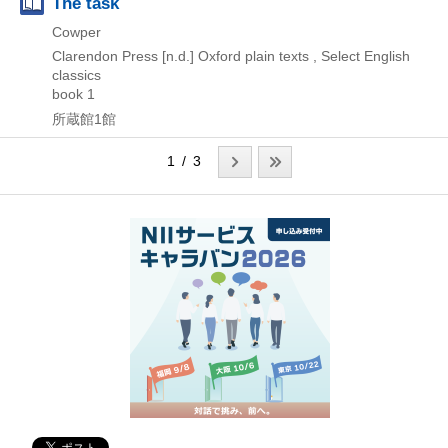
The task
Cowper
Clarendon Press
[n.d.]
Oxford plain texts , Select English
classics
book 1
所蔵館1館
1 / 3