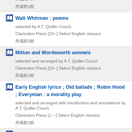
所蔵館1館
Walt Whitman : poems
selected by A.T. Quiller-Couch
Clarendon Press
[19--]
Select English classics
所蔵館2館
Milton and Wordsworth sonnets
selected and arranged by A.T. Quiller-Couch
Clarendon Press
[19--]
Select English classics
所蔵館1館
Early English lyrics ; Old ballads ; Robin Hood
; Everyman : a morality play
selected and arranged with introduction and annotations by
A.T. Quiller-Couch
Clarendon Press
[1---]
Select English classics
所蔵館1館