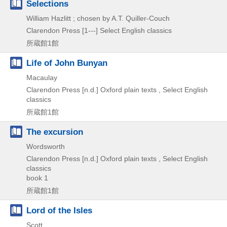
Selections
William Hazlitt ; chosen by A.T. Quiller-Couch
Clarendon Press
[1---]
Select English classics
所蔵館1館
Life of John Bunyan
Macaulay
Clarendon Press
[n.d.]
Oxford plain texts , Select English
classics
所蔵館1館
The excursion
Wordsworth
Clarendon Press
[n.d.]
Oxford plain texts , Select English
classics
book 1
所蔵館1館
Lord of the Isles
Scott