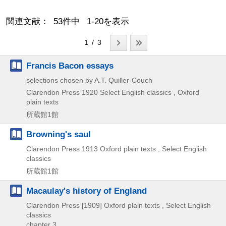
関連文献： 53件中 1-20を表示
1 / 3
Francis Bacon essays
selections chosen by A.T. Quiller-Couch
Clarendon Press
1920
Select English classics , Oxford
plain texts
所蔵館1館
Browning's saul
Clarendon Press
1913
Oxford plain texts , Select English
classics
所蔵館1館
Macaulay's history of England
Clarendon Press
[1909]
Oxford plain texts , Select English
classics
chapter 3