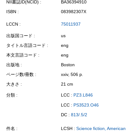
NII書誌ID(NCID)
BA36394910
ISBN
083982307X
LCCN
75011937
出版国コード
us
タイトル言語コード
eng
本文言語コード
eng
出版地
Boston
ページ数/冊数
xxiv, 506 p.
大きさ
21 cm
分類
LCC :
PZ3.L846
LCC :
PS3523.O46
DC :
813/.5/2
件名
LCSH :
Science fiction, American