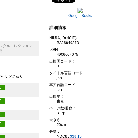
Google Books
詳細情報
NII書誌ID(NCID)
BA36849373
デジタルコレクション
ISBN
開
4906664075
出版国コード
ja
タイトル言語コード
PACリンクあり
jpn
本文言語コード
C
jpn
出版地
C
東京
ページ数/冊数
317p
C
大きさ
C
20cm
分類
NDC8 :
338.15
C