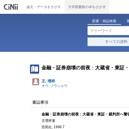
論文・データをさがす
大学図書館の本をさがす
図書・雑誌検索
すべての資料
金融・証券崩壊の前夜 : 大蔵省・東証
王, 増祥
オウ, ゾウショウ
書誌事項
金融・証券崩壊の前夜 : 大蔵省・東証・裁判所へ警
王増祥著
浩気社, 1998.7