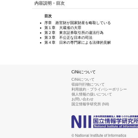
内容説明・目次
目次
序章 政官財が国家財産を略取している
第１章 大蔵省の大罪
第２章 東京証券取引所の違法行為
第３章 不公正な日本の司法
第４章 日米の専門家による法律的見解
CiNiiについて
CiNiiについて
収録刊行物について
利用規約・プライバシーポリシー
個人情報の扱いについて
お問い合わせ
国立情報学研究所 (NII)
© National Institute of Informatics