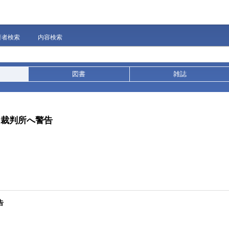
著者検索
内容検索
図書
雑誌
・裁判所へ警告
告