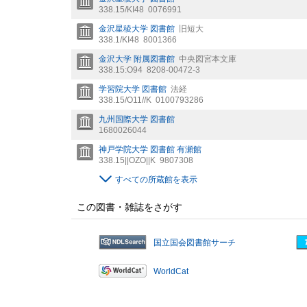
338.15/KI48
0076991
金沢星稜大学 図書館
旧短大
338.1/KI48
8001366
金沢大学 附属図書館
中央図宮本文庫
338.15:O94
8208-00472-3
学習院大学 図書館
法経
338.15/O11//K
0100793286
九州国際大学 図書館
1680026044
神戸学院大学 図書館 有瀬館
338.15||OZO||K
9807308
すべての所蔵館を表示
この図書・雑誌をさがす
国立国会図書館サーチ
WorldCat