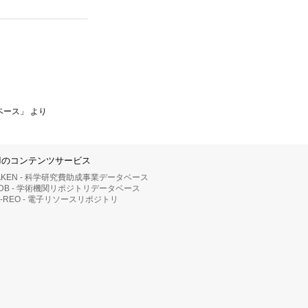
ベース」 より
IIのコンテンツサービス
AKEN - 科学研究費助成事業データベース
RDB - 学術機関リポジトリデータベース
II-REO - 電子リソースリポジトリ