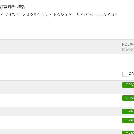
東証裁判所へ警告
イ ノ ゼンヤ : オオクラショウ ・ トウショウ ・ サイバンショ エ ケイコク
NDL
限定公
O
OPA
OPA
OPA
OPA
OPA