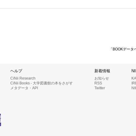
「BOOKデータ
ヘルプ
新着情報
N
CiNii Research
お知らせ
K
CiNii Books - 大学図書館の本をさがす
RSS
I
メタデータ・API
Twitter
N