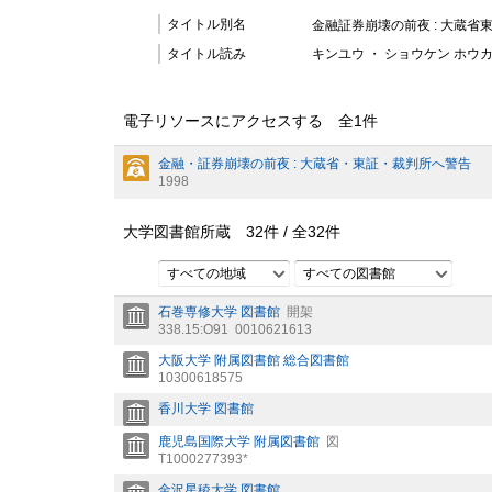
タイトル別名
金融証券崩壊の前夜 : 大蔵省
タイトル読み
キンユウ ・ ショウケン ホウカ
電子リソースにアクセスする 全
1
件
金融・証券崩壊の前夜 : 大蔵省・東証・裁判所へ警告
1998
大学図書館所蔵
32
件 /
全
32
件
すべての地域
すべての図書館
石巻専修大学 図書館
開架
338.15:O91
0010621613
大阪大学 附属図書館 総合図書館
10300618575
香川大学 図書館
鹿児島国際大学 附属図書館
図
T1000277393*
金沢星稜大学 図書館