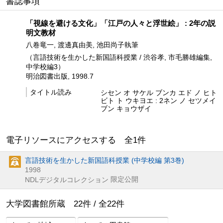
書誌事項
「視線を避ける文化」「江戸の人々と浮世絵」 : 2年の説
明文教材
八卷竜一, 渡邊真由美, 池田尚子執筆
（言語技術を生かした新国語科授業 / 渋谷孝, 市毛勝雄編集,
中学校編3）
明治図書出版, 1998.7
タイトル読み
シセン オ サケル ブンカ エド ノ ヒト
ビト ト ウキヨエ : 2ネン ノ セツメイ
ブン キョウザイ
電子リソースにアクセスする 全
1
件
言語技術を生かした新国語科授業 (中学校編 第3巻)
1998
限定公開
NDLデジタルコレクション
大学図書館所蔵
22
件 /
全
22
件