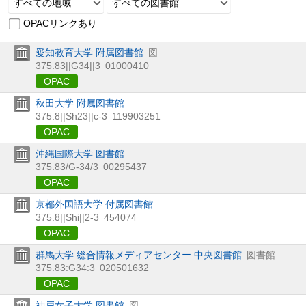
すべての地域
すべての図書館
OPACリンクあり
愛知教育大学 附属図書館
図
375.83||G34||3
01000410
OPAC
秋田大学 附属図書館
375.8||Sh23||c-3
119903251
OPAC
沖縄国際大学 図書館
375.83/G-34/3
00295437
OPAC
京都外国語大学 付属図書館
375.8||Shi||2-3
454074
OPAC
群馬大学 総合情報メディアセンター 中央図書館
図書館
375.83:G34:3
020501632
OPAC
神戸女子大学 図書館
図