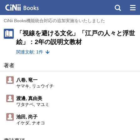
CiNii Books機能統合対応の追加実施をいたしました
「視線を避ける文化」「江戸の人々と浮世
絵」 : 2年の説明文教材
関連文献: 1件
著者
八卷, 竜一
ヤマキ, リュウイチ
渡邊, 真由美
ワタナベ, マユミ
池田, 尚子
イケダ, ナオコ