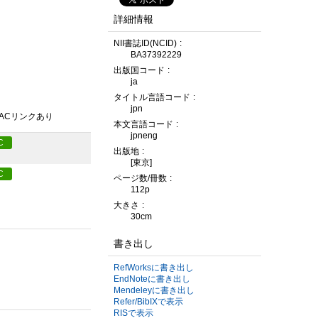
詳細情報
NII書誌ID(NCID)
BA37392229
出版国コード
ja
タイトル言語コード
jpn
PACリンクあり
本文言語コード
jpneng
C
出版地
[東京]
C
ページ数/冊数
112p
大きさ
30cm
書き出し
RefWorksに書き出し
EndNoteに書き出し
Mendeleyに書き出し
Refer/BibIXで表示
RISで表示