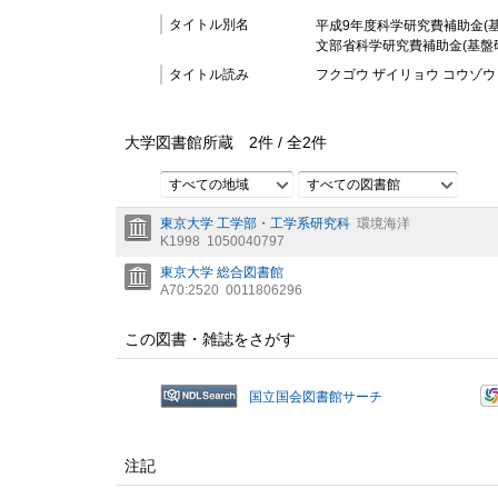
タイトル別名
平成9年度科学研究費補助金(基盤
文部省科学研究費補助金(基盤研究
タイトル読み
フクゴウ ザイリョウ コウゾウ 
大学図書館所蔵
2
件 /
全
2
件
すべての地域
すべての図書館
東京大学 工学部・工学系研究科
環境海洋
K1998
1050040797
東京大学 総合図書館
A70:2520
0011806296
この図書・雑誌をさがす
国立国会図書館サーチ
注記