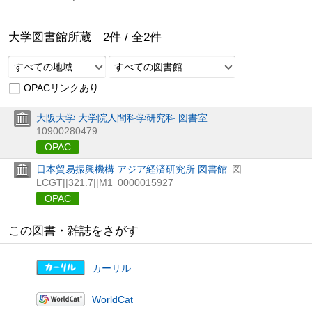
大学図書館所蔵
2
件 /
全
2
件
すべての地域
すべての図書館
OPACリンクあり
大阪大学 大学院人間科学研究科 図書室
10900280479
OPAC
日本貿易振興機構 アジア経済研究所 図書館
図
LCGT||321.7||M1
0000015927
OPAC
この図書・雑誌をさがす
カーリル
WorldCat