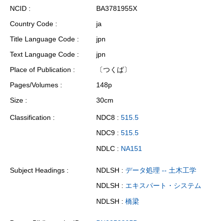
NCID
BA3781955X
Country Code
ja
Title Language Code
jpn
Text Language Code
jpn
Place of Publication
〔つくば〕
Pages/Volumes
148p
Size
30cm
Classification
NDC8 :
515.5
NDC9 :
515.5
NDLC :
NA151
Subject Headings
NDLSH :
データ処理 -- 土木工学
NDLSH :
エキスパート・システム
NDLSH :
橋梁