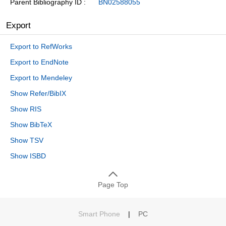
Parent Bibliography ID
BN02588055
Export
Export to RefWorks
Export to EndNote
Export to Mendeley
Show Refer/BibIX
Show RIS
Show BibTeX
Show TSV
Show ISBD
Page Top
Smart Phone
|
PC