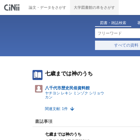
論文・データをさがす
大学図書館の本をさがす
図書・雑誌検索
すべての資料
七歳までは神のうち
八千代市歴史民俗資料館
ヤチヨシ レキシ ミンゾク シリョウ
カン
関連文献: 1件
書誌事項
七歳までは神のうち