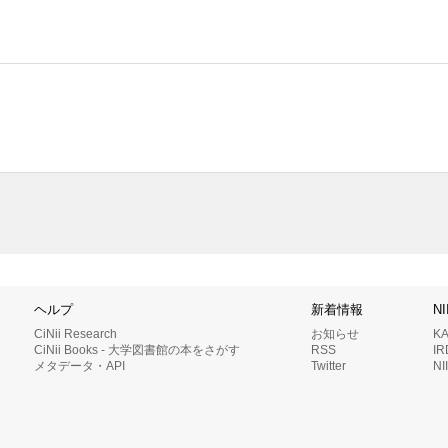
ヘルプ
新着情報
N
CiNii Research
お知らせ
K
CiNii Books - 大学図書館の本をさがす
RSS
I
メタデータ・API
Twitter
N