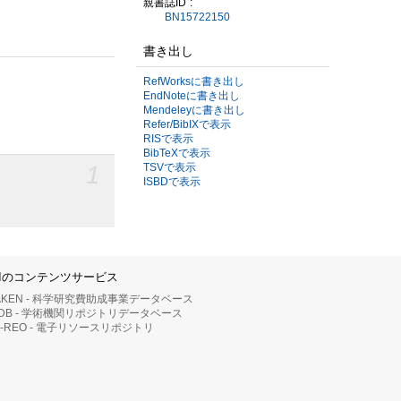
親書誌ID
BN15722150
書き出し
RefWorksに書き出し
EndNoteに書き出し
Mendeleyに書き出し
Refer/BibIXで表示
RISで表示
BibTeXで表示
1
TSVで表示
ISBDで表示
IIのコンテンツサービス
AKEN - 科学研究費助成事業データベース
RDB - 学術機関リポジトリデータベース
II-REO - 電子リソースリポジトリ