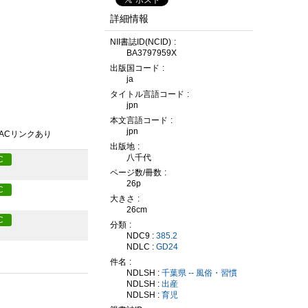
詳細情報
NII書誌ID(NCID)
BA3797959X
出版国コード
ja
タイトル言語コード
jpn
本文言語コード
jpn
PACリンクあり
出版地
八千代
C
ページ数/冊数
26p
C
大きさ
26cm
C
分類
NDC9 :
385.2
NDLC :
GD24
件名
NDLSH :
千葉県 -- 風俗・習慣
NDLSH :
出産
NDLSH :
育児