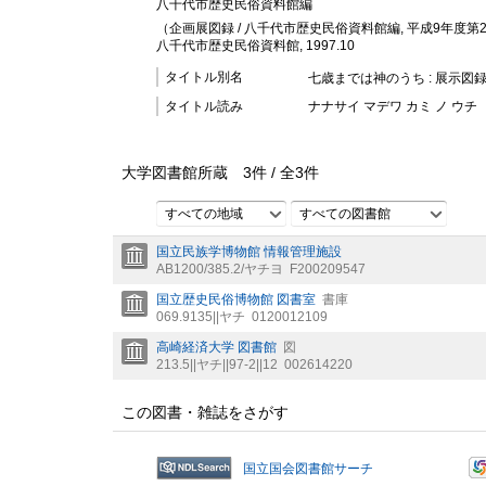
八千代市歴史民俗資料館編
（企画展図録 / 八千代市歴史民俗資料館編, 平成9年度第
八千代市歴史民俗資料館, 1997.10
タイトル別名
七歳までは神のうち : 展示図録
タイトル読み
ナナサイ マデワ カミ ノ ウチ
大学図書館所蔵
3
件 /
全
3
件
すべての地域
すべての図書館
国立民族学博物館 情報管理施設
AB1200/385.2/ヤチヨ
F200209547
国立歴史民俗博物館 図書室
書庫
069.9135||ヤチ
0120012109
高崎経済大学 図書館
図
213.5||ヤチ||97-2||12
002614220
この図書・雑誌をさがす
国立国会図書館サーチ