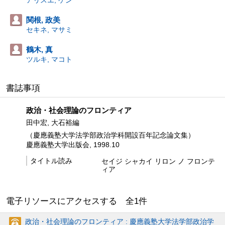
アリスエ, ケン
関根, 政美
セキネ, マサミ
鶴木, 真
ツルキ, マコト
書誌事項
政治・社会理論のフロンティア
田中宏, 大石裕編
（慶應義塾大学法学部政治学科開設百年記念論文集）
慶應義塾大学出版会, 1998.10
タイトル読み
セイジ シャカイ リロン ノ フロンテ
ィア
電子リソースにアクセスする 全
1
件
政治・社会理論のフロンティア : 慶應義塾大学法学部政治学