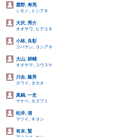
霜野, 寿亮
シモノ, トシアキ
大沢, 秀介
オオサワ, ヒデユキ
小林, 良彰
コバヤシ, ヨシアキ
大山, 耕輔
オオヤマ, コウスケ
川合, 隆男
カワイ, タカオ
真鍋, 一史
マナベ, カズフミ
松井, 清
マツイ, キヨシ
有末, 賢