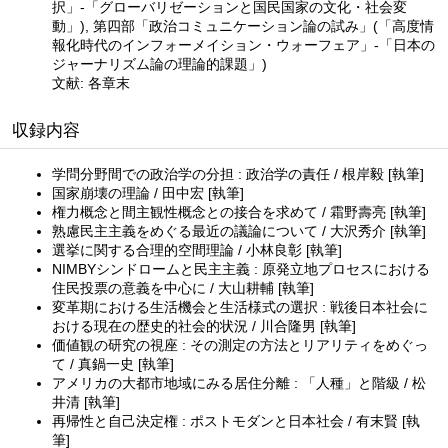
択」-「グローバリゼーションと国民国家の文化・社会変
動」), 第四部「政治コミュニケーション論の試み」(「高度情
報化時代のインフォーメイション・ウォーフェア」-「日本の
ジャーナリズム論の理論的課題」)
文献: 各章末
収録内容
学問分野間での政治学の分担 : 政治学の責任 / 根岸毅 [執筆]
国家崩壊の理論 / 田中宏 [執筆]
権力概念と間主観性概念との接合を求めて / 霜野壽亮 [執筆]
熟慮民主主義をめぐる最近の議論について / 大沢秀介 [執筆]
選挙に関する合理的空間理論 / 小林良彰 [執筆]
NIMBYシンドロームと民主主義 : 原発立地プロセスにおける
住民投票の意義を中心に / 大山耕輔 [執筆]
変革期における生活機会と生活様式の選択 : 戦後日本社会に
おける現在の歴史的社会的状況 / 川合隆男 [執筆]
価値観の研究の視座 : その測定の方法とリアリティをめぐっ
て / 真鍋一史 [執筆]
アメリカの大都市地域にみる居住分離 : 「人種」と階級 / 松
井清 [執筆]
再帰性と自己決定権 : ポストモダンと日本社会 / 有末賢 [執
筆]