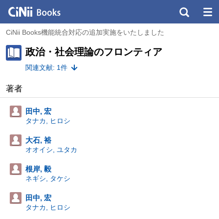
CiNii Books機能統合対応の追加実施をいたしました
政治・社会理論のフロンティア
関連文献: 1件
著者
田中, 宏
タナカ, ヒロシ
大石, 裕
オオイシ, ユタカ
根岸, 毅
ネギシ, タケシ
田中, 宏
タナカ, ヒロシ