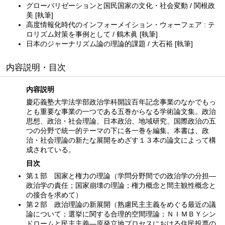
グローバリゼーションと国民国家の文化・社会変動 / 関根政
美 [執筆]
高度情報化時代のインフォーメイション・ウォーフェア : テ
ロリズム対策を事例として / 鶴木眞 [執筆]
日本のジャーナリズム論の理論的課題 / 大石裕 [執筆]
内容説明・目次
内容説明
慶応義塾大学法学部政治学科開設百年記念事業のなかでもっ
とも重要な事業の一つである五巻からなる学術論文集。政治
思想、政治・社会理論、日本政治、地域研究、国際政治の五
つの分野で統一的テーマの下に各一巻を編集。本書は、政
治・社会理論の新たな展開をめざす１３本の論文によって構
成されている。
目次
第１部 国家と権力の理論（学問分野間での政治学の分担—
政治学の責任；国家崩壊の理論；権力概念と間主観性概念と
の接合を求めて）
第２部 政治理論の新展開（熟慮民主主義をめぐる最近の議
論について；選挙に関する合理的空間理論；ＮＩＭＢＹシン
ドロームと民主主義—原発立地プロセスにおける住民投票の