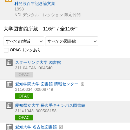
科開設百年記念論文集
1998
限定公開
NDLデジタルコレクション
大学図書館所蔵
116
件 /
全
116
件
すべての地域
すべての図書館
OPACリンクあり
スターリング大学 図書館
311.04 TAN
004540
OPAC
愛知学院大学 図書館 情報センター
図
311/0334
00808749
OPAC
愛知県立大学 長久手キャンパス図書館
311//1048
300508158
OPAC
愛知大学 名古屋図書館
図