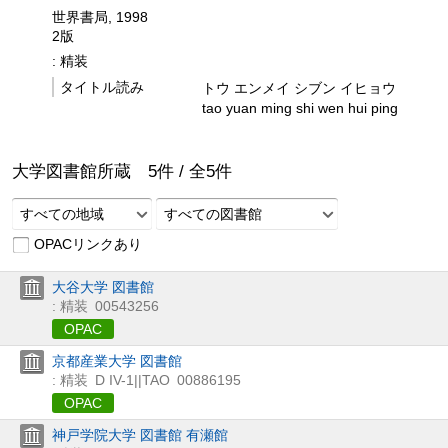
世界書局, 1998
2版
: 精装
タイトル読み
トウ エンメイ シブン イヒョウ
tao yuan ming shi wen hui ping
大学図書館所蔵
5
件 /
全
5
件
すべての地域
すべての図書館
OPACリンクあり
大谷大学 図書館
: 精装
00543256
OPAC
京都産業大学 図書館
: 精装
D IV-1||TAO
00886195
OPAC
神戸学院大学 図書館 有瀬館