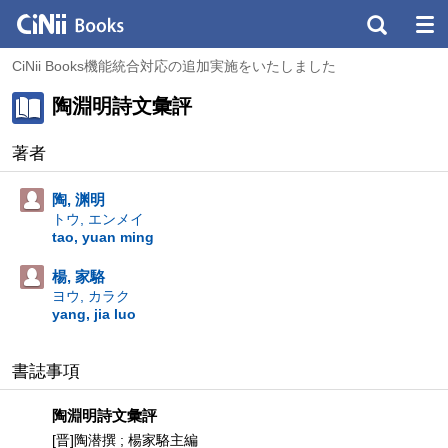
CiNii Books機能統合対応の追加実施をいたしました
陶淵明詩文彙評
著者
陶, 渊明
トウ, エンメイ
tao, yuan ming
楊, 家駱
ヨウ, カラク
yang, jia luo
書誌事項
陶淵明詩文彙評
[晋]陶潜撰 ; 楊家駱主編