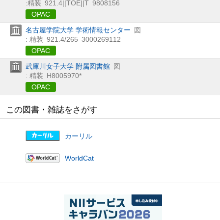
:精装
921.4||TOE||T
9808156
OPAC
名古屋学院大学 学術情報センター
図
: 精装
921.4/265
3000269112
OPAC
武庫川女子大学 附属図書館
図
: 精装
H8005970*
OPAC
この図書・雑誌をさがす
カーリル
WorldCat