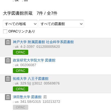
: uk
: us
大学図書館所蔵
7
件 /
全
7
件
すべての地域
すべての図書館
OPACリンクあり
神戸大学 附属図書館 社会科学系図書館
: uk
4-2-3397
011200005620
OPAC
政策研究大学院大学 図書館
: uk
00206087
OPAC
拓殖大学 八王子図書館
: uk
329.5|| ||3012
00569876
OPAC
津田塾大学 図書館
図
: us
341.58/G315
110213272
OPAC