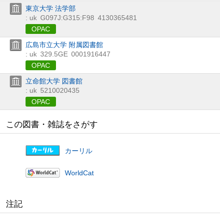
東京大学 法学部
: uk
G097J:G315:F98
4130365481
OPAC
広島市立大学 附属図書館
: uk
329.5GE
0001916447
OPAC
立命館大学 図書館
: uk
5210020435
OPAC
この図書・雑誌をさがす
カーリル
WorldCat
注記