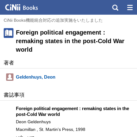
CiNii Books機能統合対応の追加実施をいたしました
Foreign political engagement :
remaking states in the post-Cold War
world
著者
Geldenhuys, Deon
書誌事項
Foreign political engagement : remaking states in the
post-Cold War world
Deon Geldenhuys
Macmillan , St. Martin's Press, 1998