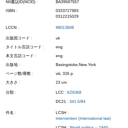
NII書誌ID(NCID)
BA39587557
ISBN
0333727983
0312215029
LCCN
98013608
出版国コード
uk
タイトル言語コード
eng
本文言語コード
eng
出版地
Basingstoke,New York
ページ数/冊数
viii, 326 p.
大きさ
23 cm
分類
LCC :
KZ6368
DC21 :
341.5/84
件名
LCSH :
Intervention (International law)
LCSH :
World politics -- 1945-