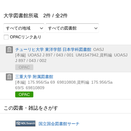
大学図書館所蔵
2
件 /
全
2
件
すべての地域
すべての図書館
OPACリンクあり
チューリヒ大学 東洋学部 日本学科図書館
OASJ
[本編]
UOASJ J 897 / 043 / 001
UM1547942
,
資料編
UOASJ
J 897 / 043 / 002
OPAC
三重大学 附属図書館
[本編]
175.956/Sa 69
69810808
,
資料編
175.956/Sa
69/S
69810809
OPAC
この図書・雑誌をさがす
国立国会図書館サーチ