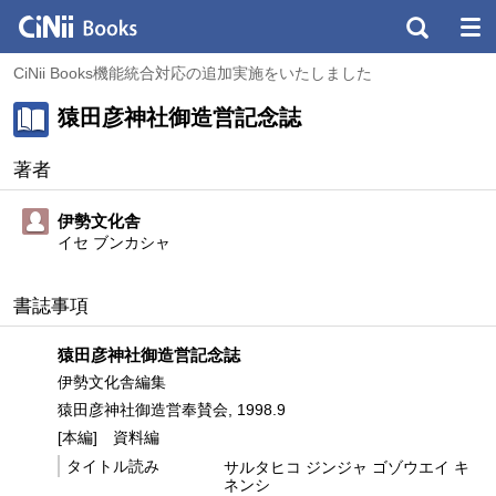
CiNii Books機能統合対応の追加実施をいたしました
猿田彦神社御造営記念誌
著者
伊勢文化舎
イセ ブンカシャ
書誌事項
猿田彦神社御造営記念誌
伊勢文化舎編集
猿田彦神社御造営奉賛会, 1998.9
[本編]
資料編
タイトル読み
サルタヒコ ジンジャ ゴゾウエイ キ
ネンシ