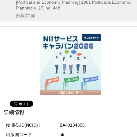
[Political and Economic Planning]
1961
Political & Economic
Planning v. 27,
no. 448
所蔵館1館
詳細情報
NII書誌ID(NCID)
BA40134855
出版国コード
uk