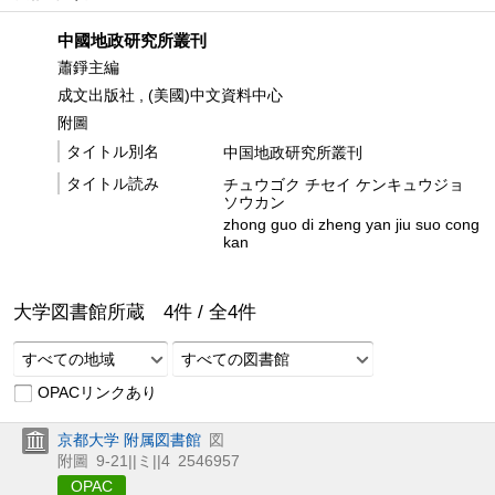
中國地政研究所叢刊
蕭錚主編
成文出版社 , (美國)中文資料中心
附圖
タイトル別名
中国地政研究所叢刊
タイトル読み
チュウゴク チセイ ケンキュウジョ
ソウカン
zhong guo di zheng yan jiu suo cong
kan
大学図書館所蔵
4
件 /
全
4
件
すべての地域
すべての図書館
OPACリンクあり
京都大学 附属図書館
図
附圖
9-21||ミ||4
2546957
OPAC