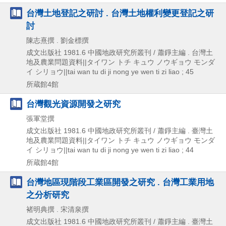
台灣土地登記之研討 . 台灣土地權利變更登記之研
討
陳志熹撰 . 劉金標撰
成文出版社
1981.6
中國地政研究所叢刊 / 蕭錚主編 . 台灣土
地及農業問題資料||タイワン トチ キュウ ノウギョウ モンダ
イ シリョウ||tai wan tu di ji nong ye wen ti zi liao ; 45
所蔵館4館
台灣觀光資源開發之研究
張軍堂撰
成文出版社
1981.6
中國地政研究所叢刊 / 蕭錚主編 . 臺灣土
地及農業問題資料||タイワン トチ キュウ ノウギョウ モンダ
イ シリョウ||tai wan tu di ji nong ye wen ti zi liao ; 44
所蔵館4館
台灣地區現階段工業區開發之研究 . 台灣工業用地
之分析研究
褚明典撰 . 宋清泉撰
成文出版社
1981.6
中國地政研究所叢刊 / 蕭錚主編 . 臺灣土