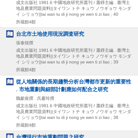
成文出版社
1981.6
中國地政研究所叢刊 / 蕭錚主編 . 臺灣土
地及農業問題資料||タイワン トチ キュウ ノウギョウ モンダ
イ シリョウ||tai wan tu di ji nong ye wen ti zi liao ; 40
所蔵館4館
台北市土地使用現況調査研究
張泰煌撰
成文出版社
1981.6
中國地政研究所叢刊 / 蕭錚主編 . 臺灣土
地及農業問題資料||タイワン トチ キュウ ノウギョウ モンダ
イ シリョウ||tai wan tu di ji nong ye wen ti zi liao ; 39
所蔵館4館
從人地關係的長期趨勢分析台灣都市更新的重要性
. 市地重劃與細部計劃應如何配合之研究
魏獻俊撰 . 呉慶玲撰
成文出版社
1981.6
中國地政研究所叢刊 / 蕭錚主編 . 臺灣土
地及農業問題資料||タイワン トチ キュウ ノウギョウ モンダ
イ シリョウ||tai wan tu di ji nong ye wen ti zi liao ; 38
所蔵館4館
台灣現行市地重劃問題之研究