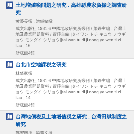
土地増値税問題之研究 . 高雄縣農家負擔之調查研
究
黄榮長撰 . 洪鍾毓撰
成文出版社
1981.6
中國地政研究所叢刊 / 蕭錚主編 . 台灣土
地及農業問題資料 / 蕭錚主編||タイワン トチ キュウ ノウギ
ョウ モンダイ シリョウ||tai wan tu di ji nong ye wen ti zi
liao ; 16
所蔵館4館
台北市空地課税之研究
林肇家撰
成文出版社
1981.6
中國地政研究所叢刊 / 蕭錚主編 . 台灣土
地及農業問題資料 / 蕭錚主編||タイワン トチ キュウ ノウギ
ョウ モンダイ シリョウ||tai wan tu di ji nong ye wen ti zi
liao ; 14
所蔵館4館
台灣地價税及土地増值税之研究 . 台灣田賦制度之
研究
鄭宏南撰 . 梁義文撰