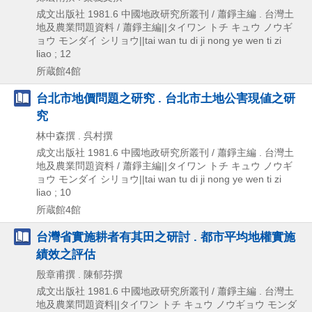
成文出版社
1981.6
中國地政研究所叢刊 / 蕭錚主編 . 台灣土
地及農業問題資料 / 蕭錚主編||タイワン トチ キュウ ノウギ
ョウ モンダイ シリョウ||tai wan tu di ji nong ye wen ti zi
liao ; 12
所蔵館4館
台北市地價問題之研究 . 台北市土地公害現値之研
究
林中森撰 . 呉村撰
成文出版社
1981.6
中國地政研究所叢刊 / 蕭錚主編 . 台灣土
地及農業問題資料 / 蕭錚主編||タイワン トチ キュウ ノウギ
ョウ モンダイ シリョウ||tai wan tu di ji nong ye wen ti zi
liao ; 10
所蔵館4館
台灣省實施耕者有其田之研討 . 都市平均地權實施
績效之評估
殷章甫撰 . 陳郁芬撰
成文出版社
1981.6
中國地政研究所叢刊 / 蕭錚主編 . 台灣土
地及農業問題資料||タイワン トチ キュウ ノウギョウ モンダ