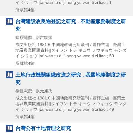
イ シリョウ||tai wan tu di ji nong ye wen ti zi liao ; 1
所蔵館4館
台灣建設改良物登記之研究 . 不動産服務制度之研
究
陳櫻鶯撰 . 謝吉欽撰
成文出版社
1981.6
中國地政研究所叢刊 / 蕭錚主編 . 臺灣土
地及農業問題資料||タイワン トチ キュウ ノウギョウ モンダ
イ シリョウ||tai wan tu di ji nong ye wen ti zi liao ; 50
所蔵館4館
土地行政機關組織改進之研究 . 我國地籍制度之研
究
楊祖憲撰 . 張元旭撰
成文出版社
1981.6
中國地政研究所叢刊 / 蕭錚主編 . 臺灣土
地及農業問題資料||タイワン トチ キュウ ノウギョウ モンダ
イ シリョウ||tai wan tu di ji nong ye wen ti zi liao ; 49
所蔵館4館
台灣公有土地管理之研究