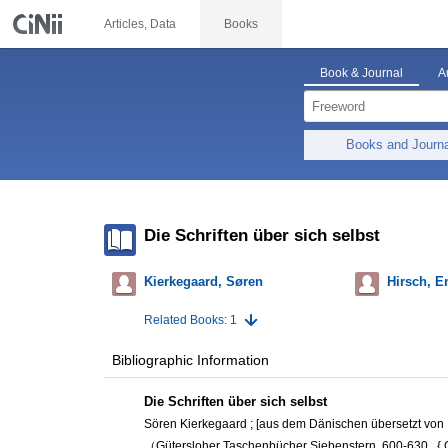
Articles, Data
Books
Book & Journal
A
Books and Journ
Die Schriften über sich selbst
Kierkegaard, Søren
Hirsch, 
Related Books: 1
Bibliographic Information
Die Schriften über sich selbst
Sören Kierkegaard ; [aus dem Dänischen übersetzt von
（Gütersloher Taschenbücher Siebenstern, 600-630 . {