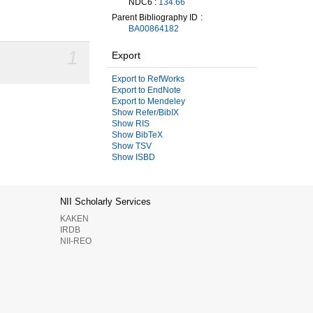
NDC6 :
134.66
Parent Bibliography ID
BA00864182
1
Export
Export to RefWorks
Export to EndNote
Export to Mendeley
Show Refer/BibIX
Show RIS
Show BibTeX
Show TSV
Show ISBD
NII Scholarly Services
KAKEN
IRDB
NII-REO