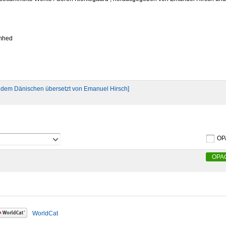
omhed
aus dem Dänischen übersetzt von Emanuel Hirsch]
OP
OPA
WorldCat