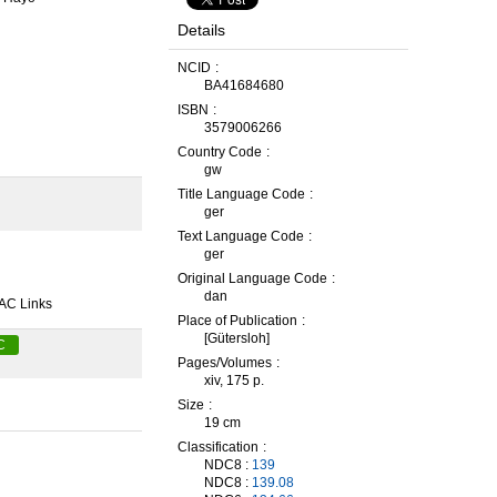
Details
NCID
BA41684680
ISBN
3579006266
Country Code
gw
Title Language Code
ger
Text Language Code
ger
Original Language Code
dan
AC Links
Place of Publication
[Gütersloh]
C
Pages/Volumes
xiv, 175 p.
Size
19 cm
Classification
NDC8 :
139
NDC8 :
139.08