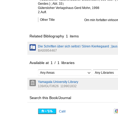
Gerdes } ; Abt. 33）
Gütersloher Verlagshaus Gerd Mohn, 1998
2.Aufl.
Other Title
Om min forfatter-virks
Related Bibliography
1
items
Die Schriften über sich selbst / Sören Kierkegaard ; [
BA00954467
Available at
1
/
1
libraries
Any Areas
Any Libraries
Yamagata University Library
139//GUT//626
119901832
Search this Book/Journal
Calil