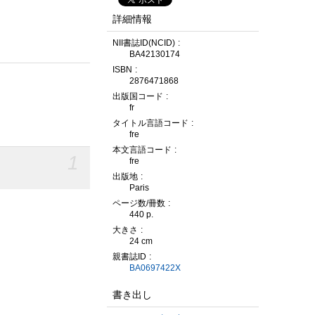
詳細情報
NII書誌ID(NCID)
BA42130174
ISBN
2876471868
出版国コード
fr
タイトル言語コード
fre
本文言語コード
1
fre
出版地
Paris
ページ数/冊数
440 p.
大きさ
24 cm
親書誌ID
BA0697422X
書き出し