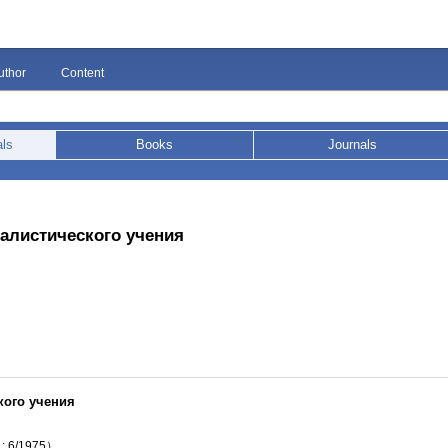
uthor
Content
als
Books
Journals
иалистического учения
кого учения
 ; 6/1975）