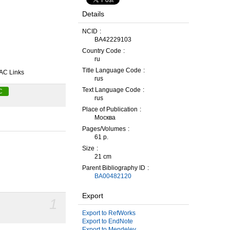
Details
NCID
BA42229103
Country Code
ru
Title Language Code
AC Links
rus
Text Language Code
C
rus
Place of Publication
Москва
Pages/Volumes
61 p.
Size
21 cm
Parent Bibliography ID
BA00482120
Export
1
Export to RefWorks
Export to EndNote
Export to Mendeley