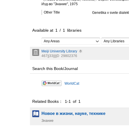
Изд-во "Знание", 1975
Other Title
Genetika v svete dialekt
Available at
1
/
1
libraries
Any Areas
Any Libraries
Meiji University Library
本
467||33||||D
29802376
Search this Book/Journal
WorldCat
Related Books： 1-1 of 1
Новое в жизни, науке, технике
Знание