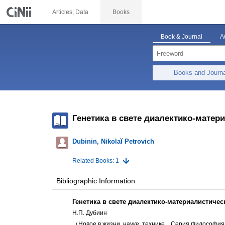
Articles, Data
Books
Book & Journal
A
Books and Journ
Генетика в свете диалектико-матер
Dubinin, Nikolaĭ Petrovich
Related Books: 1
Bibliographic Information
Генетика в свете диалектико-материалистичес
Н.П. Дубиин
（Новое в жизни, науке, технике, . Серия Философия