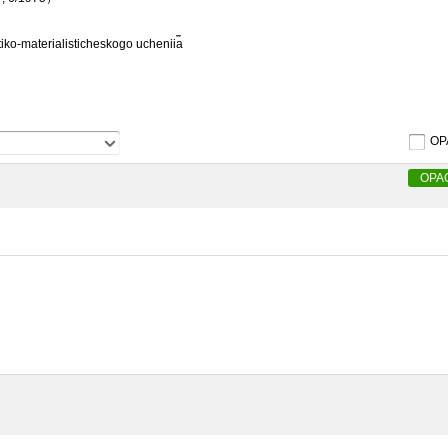
iko-materialisticheskogo uchenii︠a︡
OP
OPA