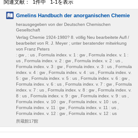
関連文献： 1件中 1-1を表示
Gmelins Handbuch der anorganischen Chemie
herausgegeben von der Deutschen Chemischen
Gesellschaft
Verlag Chemie
1924-1980?
8. völlig Neu bearbeitete Aufl /
bearbeitet von R. J. Meyer ; unter beratender mitwirkung
von Franz Peters
: gw , : us , Formula index. v. 1 : gw , Formula index. v. 1 :
us , Formula index. v. 2 : gw , Formula index. v. 2 : us ,
Formula index. v. 3 : gw , Formula index. v. 3 : us , Formula
index. v. 4 : gw , Formula index. v. 4 : us , Formula index. v.
5 : gw , Formula index. v. 5 : us , Formula index. v. 6 : gw ,
Formula index. v. 6 : us , Formula index. v. 7 : gw , Formula
index. v. 7 : us , Formula index. v. 8 : gw , Formula index. v.
8 : us , Formula index. v. 9 : gw , Formula index. v. 9 : us ,
Formula index. v. 10 : gw , Formula index. v. 10 : us ,
Formula index. v. 11 : gw , Formula index. v. 11 : us ,
Formula index. v. 12 : gw , Formula index. v. 12 : us
所蔵館17館