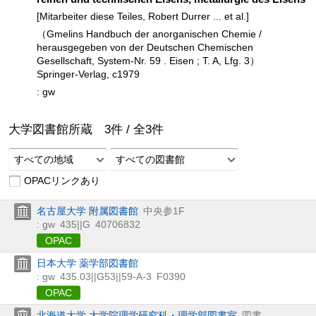
[Mitarbeiter diese Teiles, Robert Durrer ... et al.]
（Gmelins Handbuch der anorganischen Chemie /
herausgegeben von der Deutschen Chemischen
Gesellschaft, System-Nr. 59 . Eisen ; T. A,
Lfg. 3）
Springer-Verlag, c1979
: gw
大学図書館所蔵
3
件 /
全
3
件
すべての地域
すべての図書館
OPACリンクあり
名古屋大学 附属図書館
中央参1F
: gw
435||G
40706832
OPAC
日本大学 薬学部図書館
: gw
435.03||G53||59-A-3
F0390
OPAC
北海道大学 大学院理学研究科・理学部図書室
図書