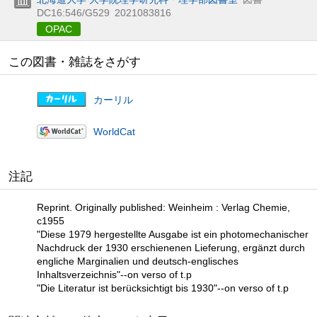
DC16:546/G529
2021083816
OPAC
この図書・雑誌をさがす
カーリル
WorldCat
注記
Reprint. Originally published: Weinheim : Verlag Chemie,
c1955
"Diese 1979 hergestellte Ausgabe ist ein photomechanischer
Nachdruck der 1930 erschienenen Lieferung, ergänzt durch
engliche Marginalien und deutsch-englisches
Inhaltsverzeichnis"--on verso of t.p
"Die Literatur ist berücksichtigt bis 1930"--on verso of t.p