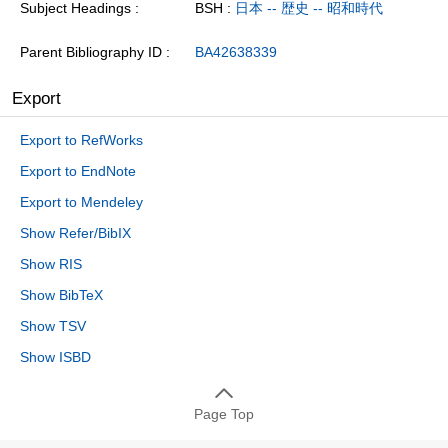
Subject Headings
BSH :
日本 -- 歴史 -- 昭和時代
Parent Bibliography ID
BA42638339
Export
Export to RefWorks
Export to EndNote
Export to Mendeley
Show Refer/BibIX
Show RIS
Show BibTeX
Show TSV
Show ISBD
Page Top