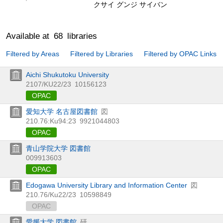
クサイ グンジ サイバン
Available at
68
libraries
Filtered by Areas
Filtered by Libraries
Filtered by OPAC Links
Aichi Shukutoku University
2107/KU22/23
10156123
OPAC
愛知大学 名古屋図書館
図
210.76:Ku94:23
9921044803
OPAC
青山学院大学 図書館
009913603
OPAC
Edogawa University Library and Information Center
図
210.76/Ku22/23
10598849
OPAC
愛媛大学 図書館
研