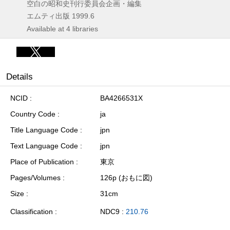
空白の昭和史刊行委員会企画・編集
エムティ出版
1999.6
Available at 4 libraries
Details
NCID
BA4266531X
Country Code
ja
Title Language Code
jpn
Text Language Code
jpn
Place of Publication
東京
Pages/Volumes
126p (おもに図)
Size
31cm
Classification
NDC9 :
210.76