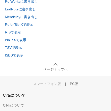
RefWorksに書き出し
EndNoteに書き出し
Mendeleyに書き出し
Refer/BibIXで表示
RISで表示
BibTeXで表示
TSVで表示
ISBDで表示
ページトップへ
スマートフォン版
|
PC版
CiNiiについて
CiNiiについて