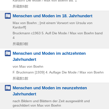
Kardorff
Die Mode / Max von Boehn Bd. 1
所蔵館6館
Menschen und Moden im 18. Jahrhundert
Max von Boehn ; [mit einem Vorwort von Ursula von
Kardorff]
Bruckmann
c1963
5. Aufl
Die Mode / Max von Boehn band
4
所蔵館3館
Menschen und Moden im achtzehnten
Jahrhundert
von Max von Boehn
F. Bruckmann
[1939]
4. Auflage
Die Mode / Max von Boehn
所蔵館1館
Menschen und Moden im neunzehnten
Jahrhundert
nach Bildern und Blättern der Zeit ausgewählt und
geschildert von Max von Boehn