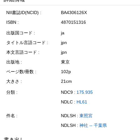
NII書誌ID(NCID)
BA4306126X
ISBN
4870151316
出版国コード
ja
タイトル言語コード
jpn
本文言語コード
jpn
出版地
東京
ページ数/冊数
102p
大きさ
21cm
分類
NDC9 :
175.935
NDLC :
HL61
件名
NDLSH :
東照宮
NDLSH :
神社 -- 千葉県
書き出し