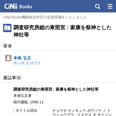
CiNii Books機能統合対応の追加実施をいたしました
調査研究房総の東照宮 : 家康を祭神とした
神社等
著者
本保, 弘文
ホンボ, ヒロフミ
書誌事項
調査研究房総の東照宮 : 家康を祭神とした神社等
本保弘文著
暁印書館, 1998.11
タイトル読み
チョウサ ケンキュウ ボウソウ ノ ト
ウショウグウ : イエヤス オ サイジン