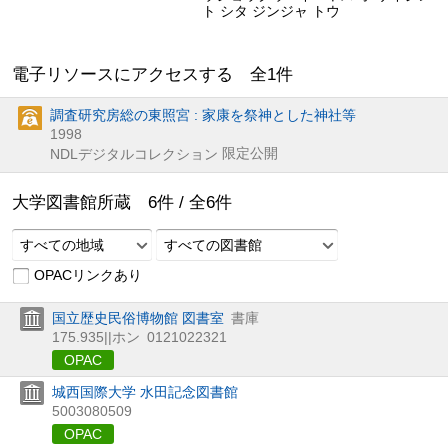
ト シタ ジンジャ トウ
電子リソースにアクセスする 全
1
件
調査研究房総の東照宮 : 家康を祭神とした神社等
1998
限定公開
NDLデジタルコレクション
大学図書館所蔵
6
件 /
全
6
件
すべての地域
すべての図書館
OPACリンクあり
国立歴史民俗博物館 図書室
書庫
175.935||ホン
0121022321
OPAC
城西国際大学 水田記念図書館
5003080509
OPAC