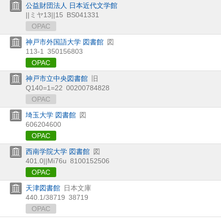
公益財団法人 日本近代文学館
||ミヤ13||15
BS041331
OPAC
神戸市外国語大学 図書館
図
113-1
350156803
OPAC
神戸市立中央図書館
旧
Q140=1=22
00200784828
OPAC
埼玉大学 図書館
図
606204600
OPAC
西南学院大学 図書館
図
401.0||Mi76u
8100152506
OPAC
天津図書館
日本文庫
440.1/38719
38719
OPAC