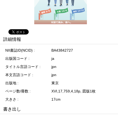
詳細情報
NII書誌ID(NCID)
BA43842727
出版国コード
ja
タイトル言語コード
jpn
本文言語コード
jpn
出版地
東京
ページ数/冊数
XVI,17,759,4,18p, 図版1枚
大きさ
17cm
書き出し