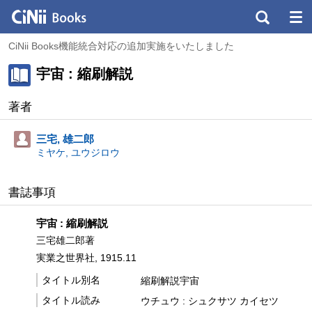
CiNii Books機能統合対応の追加実施をいたしました
宇宙 : 縮刷解説
著者
三宅, 雄二郎
ミヤケ, ユウジロウ
書誌事項
宇宙 : 縮刷解説
三宅雄二郎著
実業之世界社, 1915.11
タイトル別名
縮刷解説宇宙
タイトル読み
ウチュウ : シュクサツ カイセツ