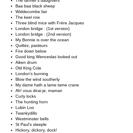
The farmer's daughters
Baa baa black sheep
Widdecombe fair
The keel row
Three blind mice with Frère Jacques
London bridge : (1st version)
London bridge : (2nd version)
My Bonnie is over the ocean
Quittez, pasteurs
Fire down below
Good king Wenceslas looked out
Aiken drum
Old King Cole
London's burning
Blow the wind southerly
My dame hath a lame tame crane
Ah! vous dirai-je, maman
Curly locks
The hunting horn
Lubin Loo
Twankydillo
Westminster bells
St Paul's steeple
Hickory, dickory, dock!