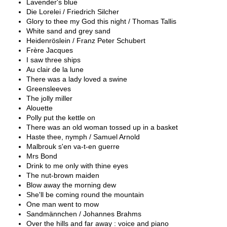
Lavender's blue
Die Lorelei / Friedrich Silcher
Glory to thee my God this night / Thomas Tallis
White sand and grey sand
Heidenröslein / Franz Peter Schubert
Frère Jacques
I saw three ships
Au clair de la lune
There was a lady loved a swine
Greensleeves
The jolly miller
Alouette
Polly put the kettle on
There was an old woman tossed up in a basket
Haste thee, nymph / Samuel Arnold
Malbrouk s'en va-t-en guerre
Mrs Bond
Drink to me only with thine eyes
The nut-brown maiden
Blow away the morning dew
She'll be coming round the mountain
One man went to mow
Sandmännchen / Johannes Brahms
Over the hills and far away : voice and piano