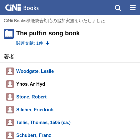
CiNii Books機能統合対応の追加実施をいたしました
The puffin song book
関連文献: 1件
著者
Woodgate, Leslie
Ynos, Ar Hyd
Stone, Robert
Silcher, Friedrich
Tallis, Thomas, 1505 (ca.)
Schubert, Franz