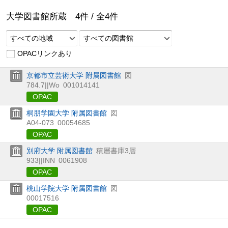
大学図書館所蔵
4
件 /
全
4
件
すべての地域
すべての図書館
OPACリンクあり
京都市立芸術大学 附属図書館
図
784.7||Wo
001014141
OPAC
桐朋学園大学 附属図書館
図
A04-073
00054685
OPAC
別府大学 附属図書館
積層書庫3層
933||INN
0061908
OPAC
桃山学院大学 附属図書館
図
00017516
OPAC