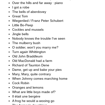
Over the hills and far away : piano
I got a robe
The bells of aberdovey
Great Tom
Wiegenlied / Franz Peter Schubert
Little Bo-Peep
Cockles and mussels
Jingle bells
Nobody knows the trouble I've seen
The mulberry bush
O soldier, won't you marry me?
Turn again Whittington
Old John Braddleum
Old MacDonald had a farm
Richard of Taunton Dene
Dame, get up and bake your pies
Mary, Mary, quite contrary
When Johnny comes marching home
Cock Robin
Oranges and lemons
What are little boys made of?
Il était une bergère
A frog he would a-wooing go