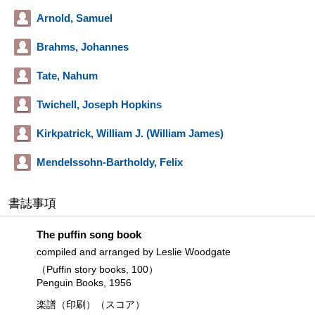
Arnold, Samuel
Brahms, Johannes
Tate, Nahum
Twichell, Joseph Hopkins
Kirkpatrick, William J. (William James)
Mendelssohn-Bartholdy, Felix
書誌事項
The puffin song book
compiled and arranged by Leslie Woodgate
（Puffin story books, 100）
Penguin Books, 1956
楽譜（印刷）（スコア）