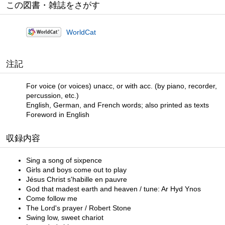
この図書・雑誌をさがす
WorldCat
注記
For voice (or voices) unacc, or with acc. (by piano, recorder,
percussion, etc.)
English, German, and French words; also printed as texts
Foreword in English
収録内容
Sing a song of sixpence
Girls and boys come out to play
Jésus Christ s'habille en pauvre
God that madest earth and heaven / tune: Ar Hyd Ynos
Come follow me
The Lord's prayer / Robert Stone
Swing low, sweet chariot