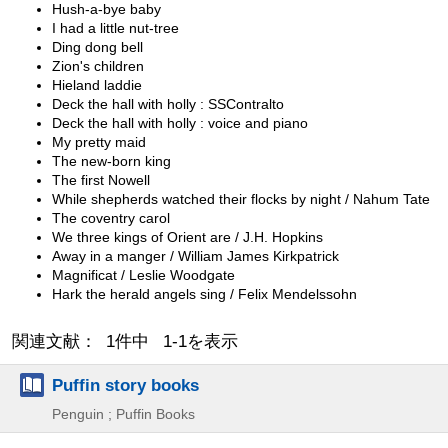
Hush-a-bye baby
I had a little nut-tree
Ding dong bell
Zion's children
Hieland laddie
Deck the hall with holly : SSContralto
Deck the hall with holly : voice and piano
My pretty maid
The new-born king
The first Nowell
While shepherds watched their flocks by night / Nahum Tate
The coventry carol
We three kings of Orient are / J.H. Hopkins
Away in a manger / William James Kirkpatrick
Magnificat / Leslie Woodgate
Hark the herald angels sing / Felix Mendelssohn
関連文献： 1件中 1-1を表示
Puffin story books
Penguin ; Puffin Books