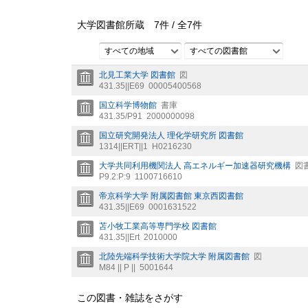
大学図書館所蔵
7
件 /
全
7
件
すべての地域
すべての図書館
北見工業大学 図書館
図
431.35||E69
00005400568
国立科学博物館
書庫
431.35/P91
2000000098
国立研究開発法人 理化学研究所 図書館
1314||ERT||1
H0216230
大学共同利用機関法人 高エネルギー加速器研究機構
図
P9.2:P:9
1100716610
帝京科学大学 附属図書館 東京西図書館
431.35||E69
0001631522
苫小牧工業高等専門学校 図書館
431.35||Ert
2010000
北陸先端科学技術大学院大学 附属図書館
図
M84 || P ||
5001644
この図書・雑誌をさがす