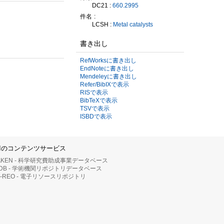
DC21 :
660.2995
件名
LCSH :
Metal catalysts
書き出し
RefWorksに書き出し
EndNoteに書き出し
Mendeleyに書き出し
Refer/BibIXで表示
RISで表示
BibTeXで表示
TSVで表示
ISBDで表示
IIのコンテンツサービス
AKEN - 科学研究費助成事業データベース
RDB - 学術機関リポジトリデータベース
II-REO - 電子リソースリポジトリ