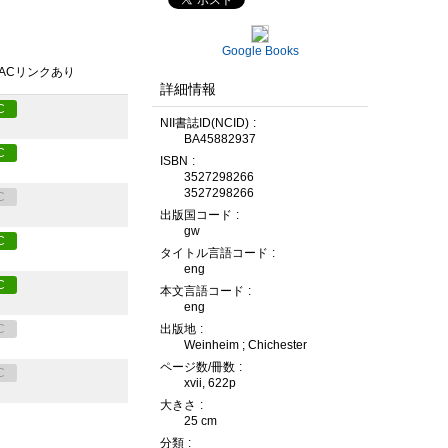
Google Books
PACリンクあり
詳細情報
C
NII書誌ID(NCID)
BA45882937
C
ISBN
3527298266
3527298266
C
出版国コード
gw
C
タイトル言語コード
eng
C
本文言語コード
eng
出版地
C
Weinheim ; Chichester
ページ数/冊数
C
xvii, 622p
大きさ
25 cm
分類