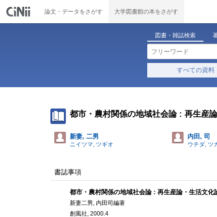
論文・データをさがす
大学図書館の本をさがす
図書・雑誌検索
すべての資料
都市・農村関係の地域社会論 : 再生産
新妻, 二男
内田, 司
ニイツマ, ツギオ
ウチダ, ツ
書誌事項
都市・農村関係の地域社会論 : 再生産論・生活文化
新妻二男, 内田司編著
創風社, 2000.4