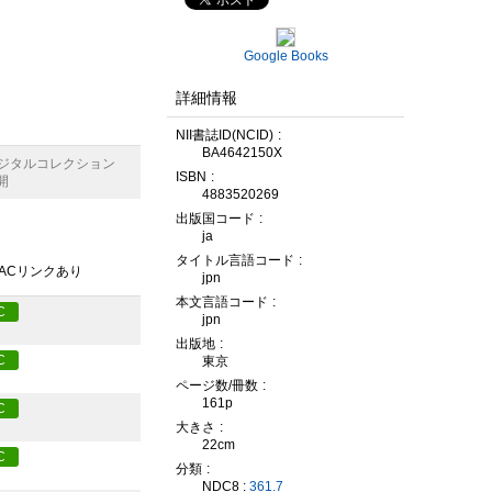
Google Books
詳細情報
NII書誌ID(NCID)
BA4642150X
デジタルコレクション
ISBN
開
4883520269
出版国コード
ja
タイトル言語コード
PACリンクあり
jpn
本文言語コード
C
jpn
出版地
C
東京
ページ数/冊数
161p
C
大きさ
22cm
C
分類
NDC8 :
361.7