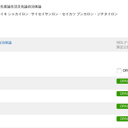
 再生産論生活文化論自治体論
チイキ シャカイロン : サイセイサンロン・セイカツ ブンカロン・ジチタイロン
自治体論
NDL
限定公
O
OPA
OPA
OPA
OPA