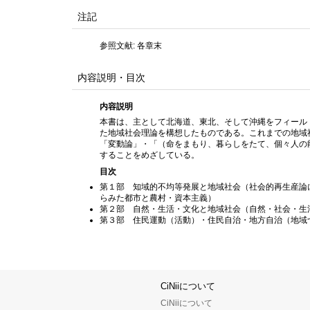
注記
参照文献: 各章末
内容説明・目次
内容説明
本書は、主として北海道、東北、そして沖縄をフィール
た地域社会理論を構想したものである。これまでの地域
「変動論」・「（命をまもり、暮らしをたて、個々人の
することをめざしている。
目次
第１部 知域的不均等発展と地域社会（社会的再生産論
らみた都市と農村・資本主義）
第２部 自然・生活・文化と地域社会（自然・社会・生
第３部 住民運動（活動）・住民自治・地方自治（地域
CiNiiについて
CiNiiについて