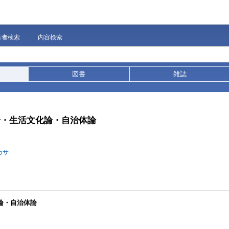
著者検索
内容検索
図書
雑誌
論・生活文化論・自治体論
カサ
論・自治体論