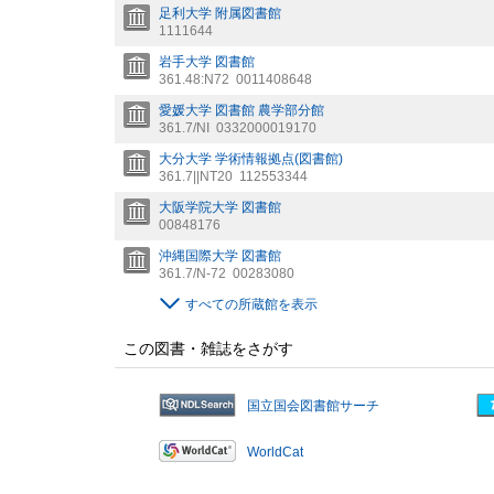
足利大学 附属図書館
1111644
岩手大学 図書館
361.48:N72
0011408648
愛媛大学 図書館 農学部分館
361.7/NI
0332000019170
大分大学 学術情報拠点(図書館)
361.7||NT20
112553344
大阪学院大学 図書館
00848176
沖縄国際大学 図書館
361.7/N-72
00283080
すべての所蔵館を表示
この図書・雑誌をさがす
国立国会図書館サーチ
WorldCat