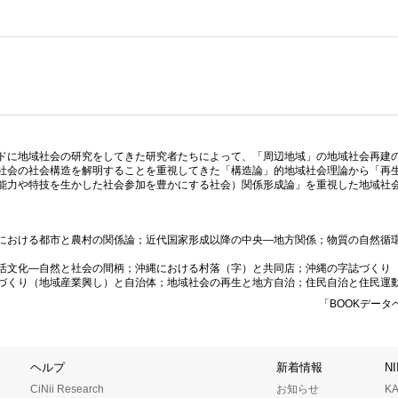
ドに地域社会の研究をしてきた研究者たちによって、「周辺地域」の地域社会再建
社会の社会構造を解明することを重視してきた「構造論」的地域社会理論から「再
能力や特技を生かした社会参加を豊かにする社会）関係形成論」を重視した地域社
における都市と農村の関係論；近代国家形成以降の中央—地方関係；物質の自然循
活文化—自然と社会の間柄；沖縄における村落（字）と共同店；沖縄の字誌づくり
づくり（地域産業興し）と自治体；地域社会の再生と地方自治；住民自治と住民運
「BOOKデータ
ヘルプ
新着情報
N
CiNii Research
お知らせ
K