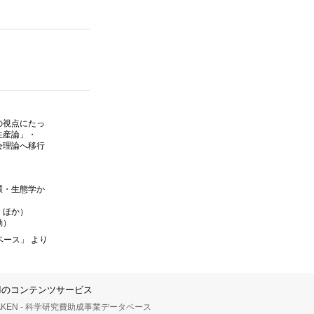
の視点にたっ
生産論」・
会理論へ移行
環・生態学か
 ほか）
動）
ベース」 より
IIのコンテンツサービス
AKEN - 科学研究費助成事業データベース