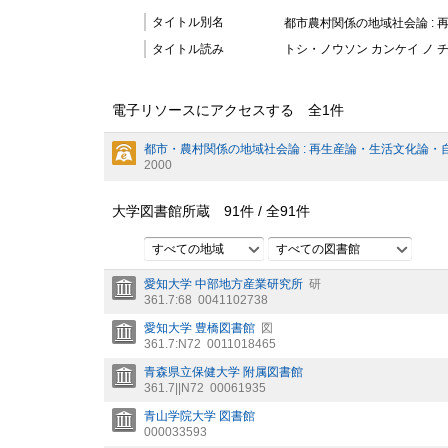
タイトル別名
都市農村関係の地域社会論 :
タイトル読み
トシ・ノウソン カンケイ ノ 
電子リソースにアクセスする 全
1
件
都市・農村関係の地域社会論 : 再生産論・生活文化論・
2000
大学図書館所蔵
91
件 /
全
91
件
すべての地域
すべての図書館
愛知大学 中部地方産業研究所
研
361.7:68
0041102738
愛知大学 豊橋図書館
図
361.7:N72
0011018465
青森県立保健大学 附属図書館
361.7||N72
00061935
青山学院大学 図書館
000033593