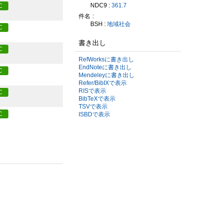
NDC9 :
361.7
C
件名
BSH :
地域社会
C
書き出し
C
RefWorksに書き出し
EndNoteに書き出し
C
Mendeleyに書き出し
Refer/BibIXで表示
RISで表示
C
BibTeXで表示
TSVで表示
C
ISBDで表示