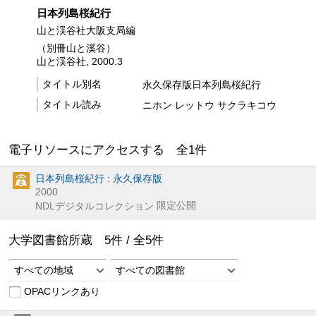
日本列島桜紀行
山と渓谷社大阪支局編
（別冊山と溪谷）
山と渓谷社, 2000.3
タイトル別名
永久保存版日本列島桜紀行
タイトル読み
ニホン レットウ サクラキコウ
電子リソースにアクセスする 全
1
件
日本列島桜紀行 : 永久保存版
2000
限定公開
NDLデジタルコレクション
大学図書館所蔵
5
件 /
全
5
件
すべての地域
すべての図書館
OPACリンクあり