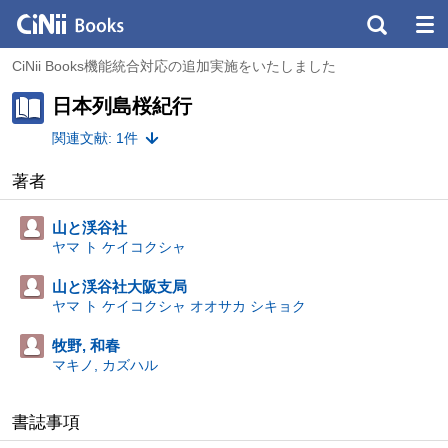
CiNii Books機能統合対応の追加実施をいたしました
日本列島桜紀行
関連文献: 1件
著者
山と渓谷社
ヤマ ト ケイコクシャ
山と渓谷社大阪支局
ヤマ ト ケイコクシャ オオサカ シキョク
牧野, 和春
マキノ, カズハル
書誌事項