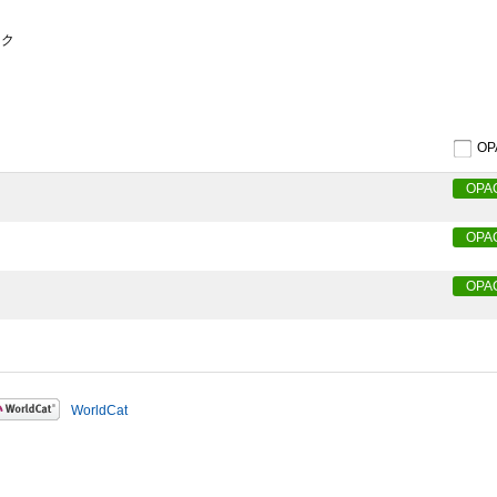
ョク
O
OPA
OPA
OPA
WorldCat