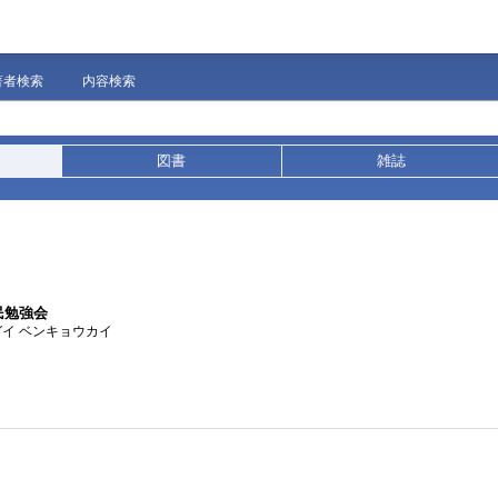
著者検索
内容検索
図書
雑誌
民勉強会
ガイ ベンキョウカイ