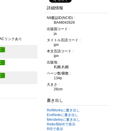
詳細情報
NII書誌ID(NCID)
BA48042626
出版国コード
ja
PACリンクあり
タイトル言語コード
jpn
C
本文言語コード
jpn
出版地
C
札幌,札幌
ページ数/冊数
C
134p
大きさ
26cm
書き出し
RefWorksに書き出し
EndNoteに書き出し
Mendeleyに書き出し
Refer/BibIXで表示
RISで表示