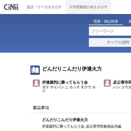
論文・データをさがす
大学図書館の本をさがす
図書・雑誌検索
すべての資料
どんだりこんだり伊達火力
伊達裁判に勝ってもらう会
反公害市
ダテ サイバン ニ カッテ モラウ カ
ハン コウ
イ
書誌事項
どんだりこんだり伊達火力
伊達裁判に勝ってもらう会, 反公害市民勉強会共編