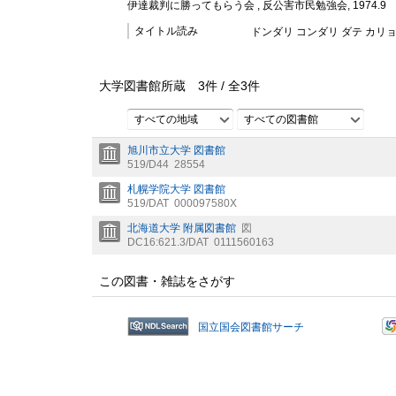
伊達裁判に勝ってもらう会 , 反公害市民勉強会, 1974.9
タイトル読み
ドンダリ コンダリ ダテ カリ
大学図書館所蔵
3
件 /
全
3
件
すべての地域
すべての図書館
旭川市立大学 図書館
519/D44
28554
札幌学院大学 図書館
519/DAT
000097580X
北海道大学 附属図書館
図
DC16:621.3/DAT
0111560163
この図書・雑誌をさがす
国立国会図書館サーチ