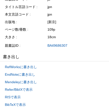
タイトル言語コード
jpn
本文言語コード
jpn
出版地
[新京]
ページ数/冊数
109p
大きさ
18cm
親書誌ID
BA49686307
書き出し
RefWorksに書き出し
EndNoteに書き出し
Mendeleyに書き出し
Refer/BibIXで表示
RISで表示
BibTeXで表示