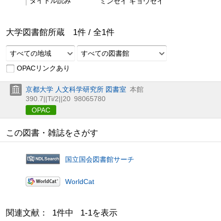
タイトル読み
ミンセイ ギョウセイ
大学図書館所蔵
1
件 /
全
1
件
すべての地域
すべての図書館
OPACリンクあり
京都大学 人文科学研究所 図書室
本館
390.7||Ti/2||20
98065780
OPAC
この図書・雑誌をさがす
国立国会図書館サーチ
WorldCat
関連文献： 1件中 1-1を表示