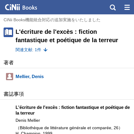
CiNii Books機能統合対応の追加実施をいたしました
L'écriture de l'excès : fiction
fantastique et poétique de la terreur
関連文献: 1件
著者
Mellier, Denis
書誌事項
L'écriture de l'excès : fiction fantastique et poétique de
la terreur
Denis Mellier
（Bibliothèque de littérature générale et comparée, 26）
H. Champion, 1999