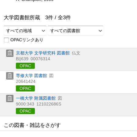
大学図書館所蔵
3
件 /
全
3
件
すべての地域
すべての図書館
OPACリンクあり
京都大学 文学研究科 図書館
仏文
B||639
00076314
OPAC
専修大学 図書館
図
20641424
OPAC
一橋大学 附属図書館
図
9000:343
121022686S
OPAC
この図書・雑誌をさがす