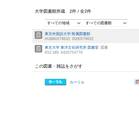
大学図書館所蔵
2
件 /
全
2
件
すべての地域
すべての図書館
東京外国語大学 附属図書館
HUB/K/579632
0000579632
東京大学 東洋文化研究所 図書室
図書
K52:385
6420754779
この図書・雑誌をさがす
カーリル