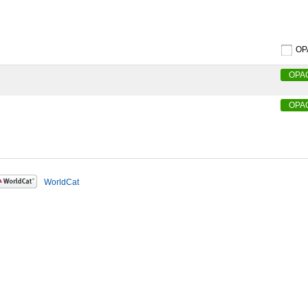
O
OPA
OPA
WorldCat