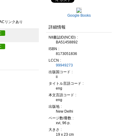
Google Books
PACリンクあり
詳細情報
C
NII書誌ID(NCID)
BA51458892
C
ISBN
8173051836
LCCN
99949273
出版国コード
ii
タイトル言語コード
eng
本文言語コード
eng
出版地
New Delhi
ページ数/冊数
xvi, 96 p.
大きさ
19 x 23 cm