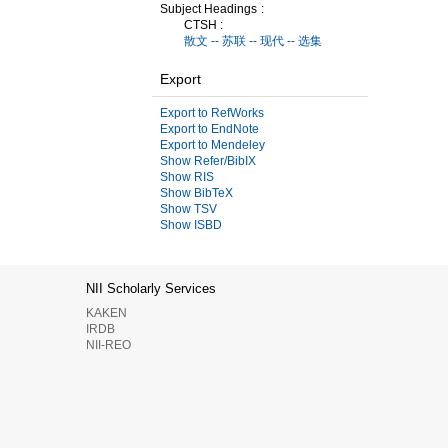
Subject Headings
CTSH :
散文 -- 苏联 -- 现代 -- 选集
Export
Export to RefWorks
Export to EndNote
Export to Mendeley
Show Refer/BibIX
Show RIS
Show BibTeX
Show TSV
Show ISBD
NII Scholarly Services
KAKEN
IRDB
NII-REO