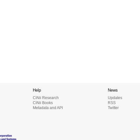
Help
News
CiNii Research
Updates
CiNii Books
RSS
Metadata and API
Twitter