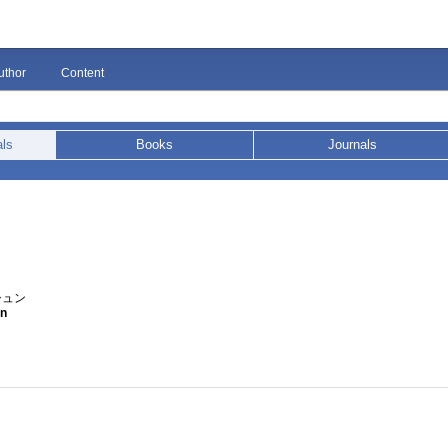
uthor
Content
als
Books
Journals
シュン
un