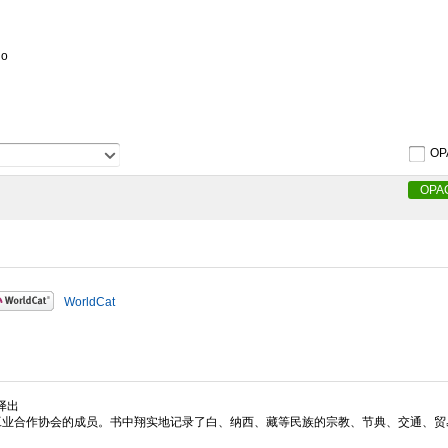
ク
uo
OP
OPA
WorldCat
译出
国工业合作协会的成员。书中翔实地记录了白、纳西、藏等民族的宗教、节典、交通、贸