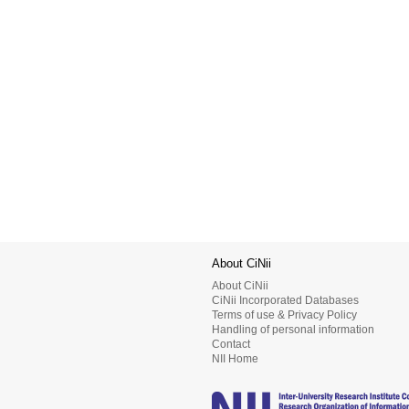
About CiNii
About CiNii
CiNii Incorporated Databases
Terms of use & Privacy Policy
Handling of personal information
Contact
NII Home