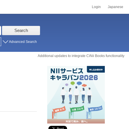
Login
Japanese
Search
Advanced Search
Additional updates to integrate CiNii Books functionality