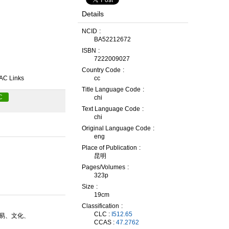
Details
NCID
BA52212672
ISBN
7222009027
Country Code
AC Links
cc
Title Language Code
C
chi
Text Language Code
chi
Original Language Code
eng
Place of Publication
昆明
Pages/Volumes
323p
Size
19cm
Classification
CLC :
I512.65
易、文化、
CCAS :
47.2762