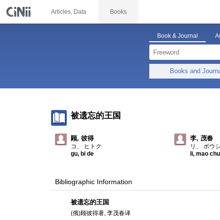
Articles, Data
Books
Book & Journal
A
Books and Journ
被遗忘的王国
顾, 彼得
李, 茂春
コ、 ヒトク
リ、 ボウ
gu, bi de
li, mao ch
Bibliographic Information
被遗忘的王国
(俄)顾彼得著, 李茂春译