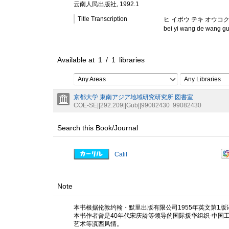
云南人民出版社, 1992.1
Title Transcription
ヒ イボウ テキ オウコ
bei yi wang de wang g
Available at
1
/
1
libraries
Any Areas
Any Libraries
京都大学 東南アジア地域研究研究所 図書室
COE-SE||292.209||Gub||99082430
99082430
Search this Book/Journal
Calil
Note
本书根据伦敦约翰・默里出版有限公司1955年英文第1版
本书作者曾是40年代宋庆龄等领导的国际援华组织-中
艺术等滇西风情。