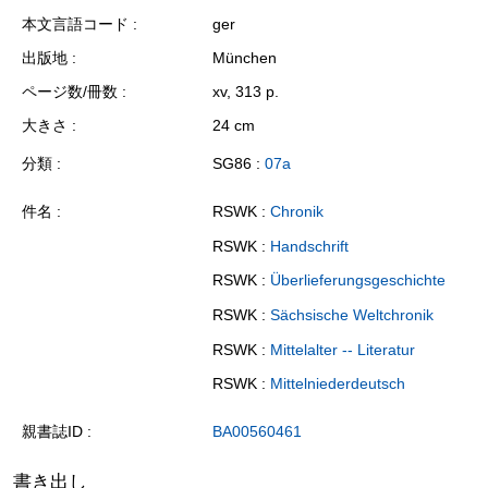
本文言語コード
ger
出版地
München
ページ数/冊数
xv, 313 p.
大きさ
24 cm
分類
SG86 :
07a
件名
RSWK :
Chronik
RSWK :
Handschrift
RSWK :
Überlieferungsgeschichte
RSWK :
Sächsische Weltchronik
RSWK :
Mittelalter -- Literatur
RSWK :
Mittelniederdeutsch
親書誌ID
BA00560461
書き出し