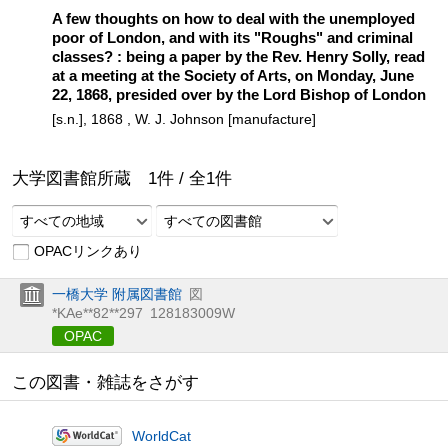
A few thoughts on how to deal with the unemployed
poor of London, and with its "Roughs" and criminal
classes? : being a paper by the Rev. Henry Solly, read
at a meeting at the Society of Arts, on Monday, June
22, 1868, presided over by the Lord Bishop of London
[s.n.], 1868 , W. J. Johnson [manufacture]
大学図書館所蔵
1
件 /
全
1
件
すべての地域
すべての図書館
OPACリンクあり
一橋大学 附属図書館
図
*KAe**82**297
128183009W
OPAC
この図書・雑誌をさがす
WorldCat