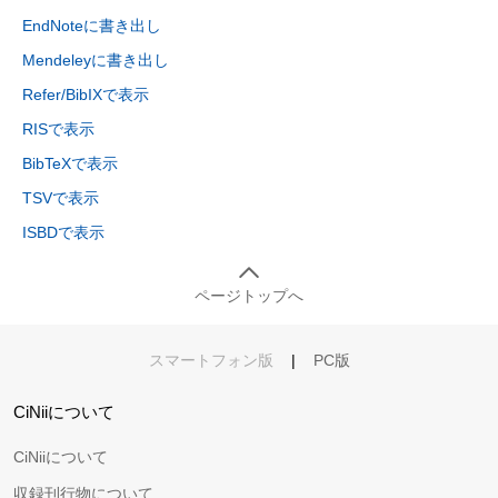
EndNoteに書き出し
Mendeleyに書き出し
Refer/BibIXで表示
RISで表示
BibTeXで表示
TSVで表示
ISBDで表示
ページトップへ
スマートフォン版
|
PC版
CiNiiについて
CiNiiについて
収録刊行物について