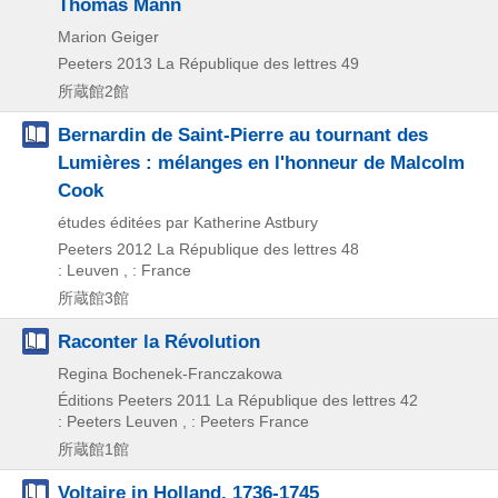
Thomas Mann
Marion Geiger
Peeters
2013
La République des lettres 49
所蔵館2館
Bernardin de Saint-Pierre au tournant des
Lumières : mélanges en l'honneur de Malcolm
Cook
études éditées par Katherine Astbury
Peeters
2012
La République des lettres 48
: Leuven , : France
所蔵館3館
Raconter la Révolution
Regina Bochenek-Franczakowa
Éditions Peeters
2011
La République des lettres 42
: Peeters Leuven , : Peeters France
所蔵館1館
Voltaire in Holland, 1736-1745