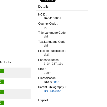
Details
NCID
BA54158851
Country Code
cc
Title Language Code
chi
Text Language Code
chi
Place of Publication
北京
Pages/Volumes
AC Links
3, 34, 237, 19p
Size
C
19cm
Classification
C
NDC9 :
082
Parent Bibliography ID
BN14457655
C
Export
C