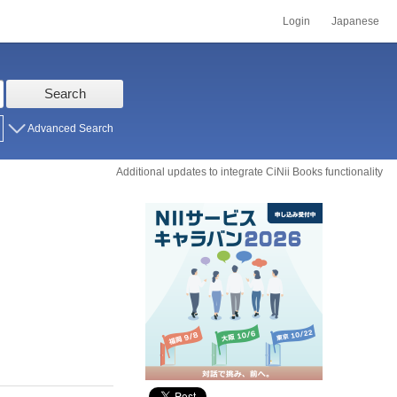
Login
Japanese
Search
Advanced Search
Additional updates to integrate CiNii Books functionality