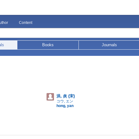
uthor
Content
als
Books
Journals
洪, 炎 (宋)
コウ, エン
hong, yan