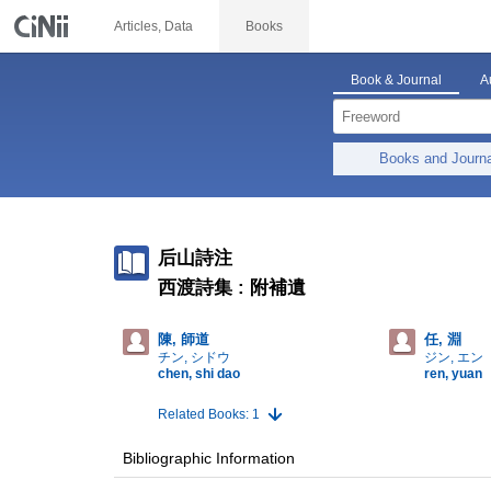
Articles, Data
Books
Book & Journal
A
Books and Journ
后山詩注
西渡詩集 : 附補遺
陳, 師道
任, 淵
チン, シドウ
ジン, エン
chen, shi dao
ren, yuan
Related Books: 1
Bibliographic Information