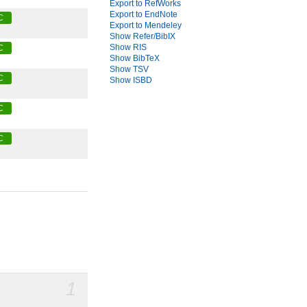
Export to RefWorks
Export to EndNote
C
Export to Mendeley
Show Refer/BibIX
Show RIS
C
Show BibTeX
Show TSV
C
Show ISBD
C
C
1