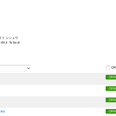
セイト シシュウ
hi ji : fu bu yi
OP
OPA
OPA
OPA
rary
OPA