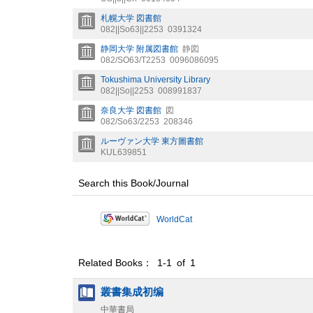
札幌大学 図書館
082||So63||2253
0391324
静岡大学 附属図書館
静図
082/SO63/T2253
0096086095
Tokushima University Library
082||So||2253
008991837
奈良大学 図書館
図
082/So63/2253
208346
ルーヴァン大学 東方圖書館
KUL639851
Search this Book/Journal
WorldCat
Related Books： 1-1 of 1
叢書集成初编
中華書局