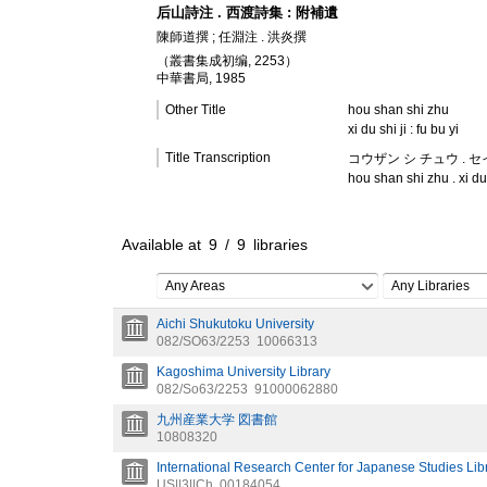
后山詩注 . 西渡詩集 : 附補遺
陳師道撰 ; 任淵注 . 洪炎撰
（叢書集成初编, 2253）
中華書局, 1985
Other Title
hou shan shi zhu
xi du shi ji : fu bu yi
Title Transcription
コウザン シ チュウ . 
hou shan shi zhu . xi du s
Available at
9
/
9
libraries
Any Areas
Any Libraries
Aichi Shukutoku University
082/SO63/2253
10066313
Kagoshima University Library
082/So63/2253
91000062880
九州産業大学 図書館
10808320
International Research Center for Japanese Studies Lib
US||3||Ch
00184054