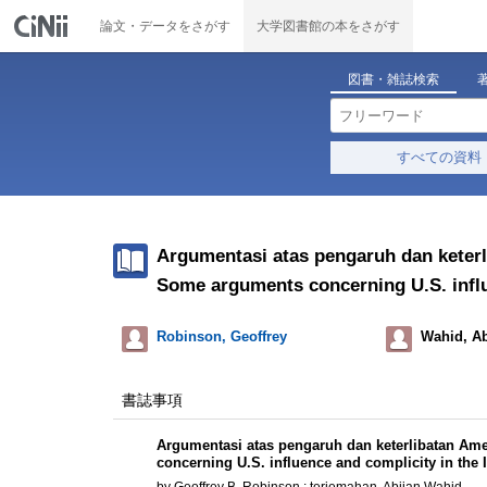
論文・データをさがす
大学図書館の本をさがす
図書・雑誌検索
すべての資料
Argumentasi atas pengaruh dan keterl
Some arguments concerning U.S. influ
Robinson, Geoffrey
Wahid, Ab
書誌事項
Argumentasi atas pengaruh dan keterlibatan Ame
concerning U.S. influence and complicity in the 
by Geoffrey B. Robinson ; terjemahan, Abijan Wahid