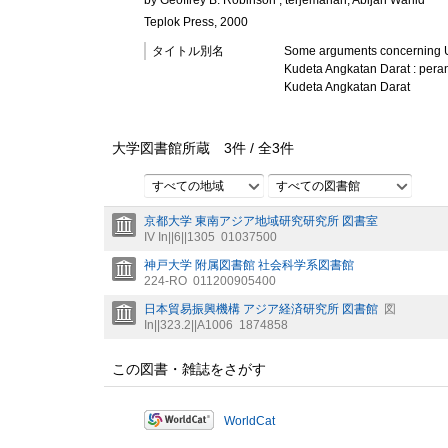
Teplok Press, 2000
タイトル別名
Some arguments concerning U.S
Kudeta Angkatan Darat : pera
Kudeta Angkatan Darat
大学図書館所蔵
3
件 /
全
3
件
すべての地域
すべての図書館
京都大学 東南アジア地域研究研究所 図書室
IV In||6||1305
01037500
神戸大学 附属図書館 社会科学系図書館
224-RO
011200905400
日本貿易振興機構 アジア経済研究所 図書館
図
In||323.2||A1006
1874858
この図書・雑誌をさがす
WorldCat