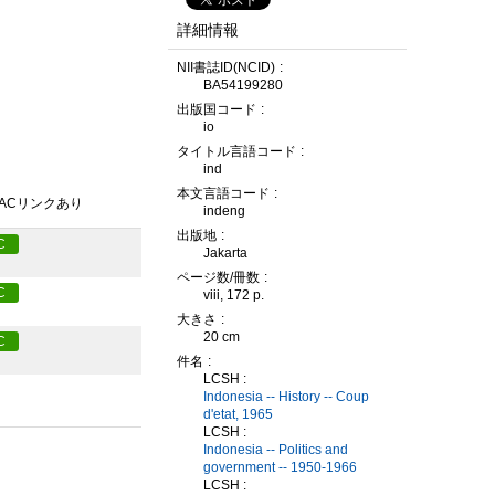
詳細情報
NII書誌ID(NCID)
BA54199280
出版国コード
io
タイトル言語コード
ind
本文言語コード
PACリンクあり
indeng
出版地
C
Jakarta
ページ数/冊数
C
viii, 172 p.
大きさ
20 cm
C
件名
LCSH :
Indonesia -- History -- Coup
d'etat, 1965
LCSH :
Indonesia -- Politics and
government -- 1950-1966
LCSH :