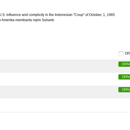
. influence and complicity in the Indonesian "Coup" of October, 1, 1965
n Amerika membantu rejim Suharto
O
OPA
OPA
OPA