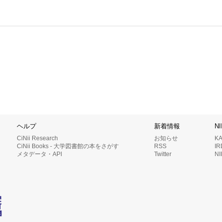
ヘルプ
新着情報
N
CiNii Research
お知らせ
K
CiNii Books - 大学図書館の本をさがす
RSS
I
メタデータ・API
Twitter
N