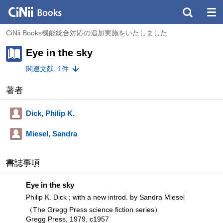
CiNii Books機能統合対応の追加実施をいたしました
Eye in the sky
関連文献: 1件
著者
Dick, Philip K.
Miesel, Sandra
書誌事項
Eye in the sky
Philip K. Dick ; with a new introd. by Sandra Miesel
（The Gregg Press science fiction series）
Gregg Press, 1979, c1957