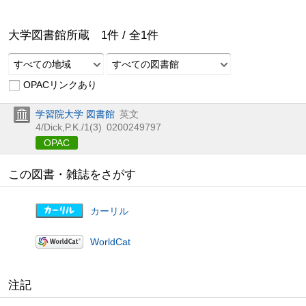
大学図書館所蔵
1
件 /
全
1
件
すべての地域
すべての図書館
OPACリンクあり
学習院大学 図書館
英文
4/Dick,P.K./1(3)
0200249797
OPAC
この図書・雑誌をさがす
カーリル
WorldCat
注記