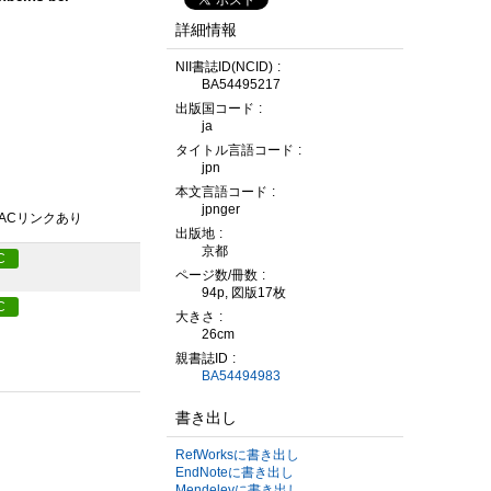
詳細情報
NII書誌ID(NCID)
BA54495217
出版国コード
ja
タイトル言語コード
jpn
本文言語コード
jpnger
PACリンクあり
出版地
京都
C
ページ数/冊数
94p, 図版17枚
C
大きさ
26cm
親書誌ID
BA54494983
書き出し
RefWorksに書き出し
EndNoteに書き出し
Mendeleyに書き出し