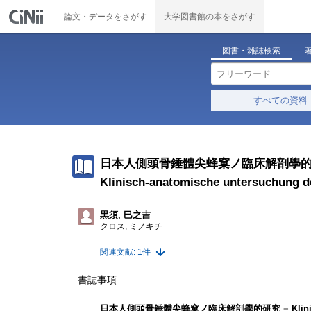
論文・データをさがす
大学図書館の本をさがす
図書・雑誌検索
すべての資料
日本人側頭骨錘體尖蜂窠ノ臨床解剖學
Klinisch-anatomische untersuchung de
黒須, 巳之吉
クロス, ミノキチ
関連文献: 1件
書誌事項
日本人側頭骨錘體尖蜂窠ノ臨床解剖學的研究 = Klinisch-anatomi