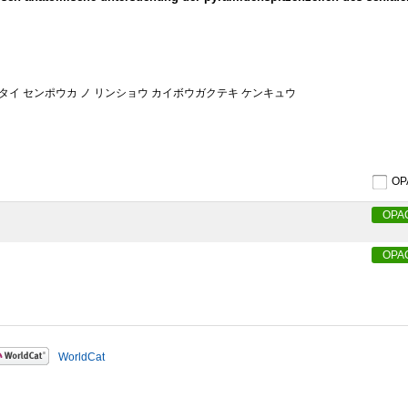
タイ センポウカ ノ リンショウ カイボウガクテキ ケンキュウ
O
OPA
OPA
WorldCat