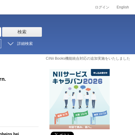
ログイン
English
検索
詳細検索
CiNii Books機能統合対応の追加実施をいたしました
rn.
beins bei