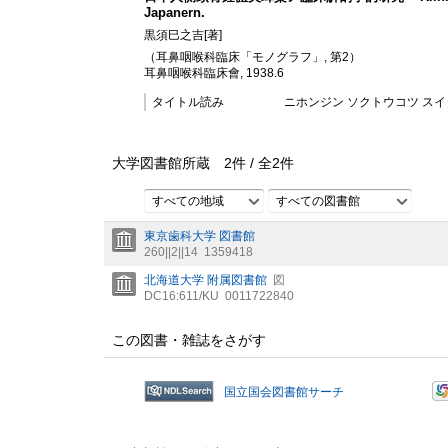
Japanern.
黒須巳之吉[著]
（耳鼻咽喉科臨床「モノグラフ」, 第2）
耳鼻咽喉科臨床會, 1938.6
タイトル読み
ニホンジン ソクトウコツ スイ
大学図書館所蔵
2
件 /
全
2
件
すべての地域
すべての図書館
東京歯科大学 図書館
260||2||14
1359418
北海道大学 附属図書館
図
DC16:611/KU
0011722840
この図書・雑誌をさがす
国立国会図書館サーチ