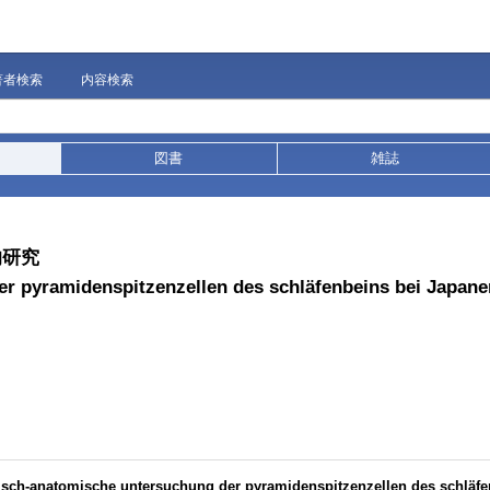
著者検索
内容検索
図書
雑誌
的研究
r pyramidenspitzenzellen des schläfenbeins bei Japane
sche untersuchung der pyramidenspitzenzellen des schläfen