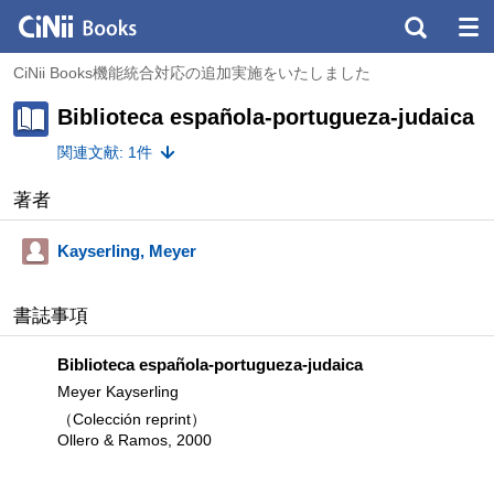
CiNii Books機能統合対応の追加実施をいたしました
Biblioteca española-portugueza-judaica
関連文献: 1件
著者
Kayserling, Meyer
書誌事項
Biblioteca española-portugueza-judaica
Meyer Kayserling
（Colección reprint）
Ollero & Ramos, 2000