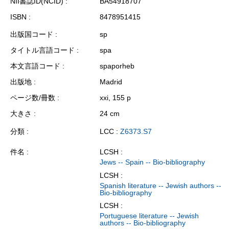
NII書誌ID(NCID)
BA54918707
ISBN
8478951415
出版国コード
sp
タイトル言語コード
spa
本文言語コード
spaporheb
出版地
Madrid
ページ数/冊数
xxi, 155 p
大きさ
24 cm
分類
LCC :
Z6373.S7
件名
LCSH :
Jews -- Spain -- Bio-bibliography
LCSH :
Spanish literature -- Jewish authors --
Bio-bibliography
LCSH :
Portuguese literature -- Jewish
authors -- Bio-bibliography