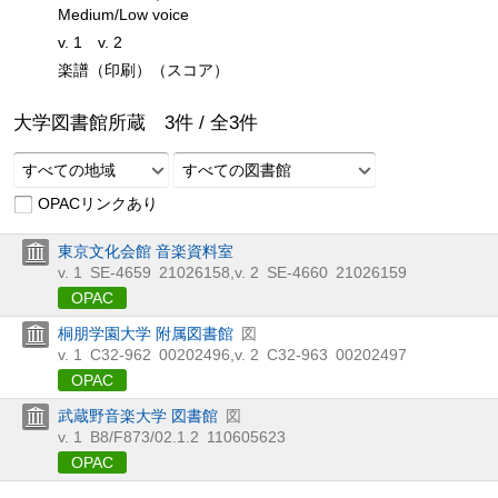
Medium/Low voice
v. 1
v. 2
楽譜（印刷）（スコア）
大学図書館所蔵
3
件 /
全
3
件
すべての地域
すべての図書館
OPACリンクあり
東京文化会館 音楽資料室
v. 1
SE-4659
21026158
,
v. 2
SE-4660
21026159
OPAC
桐朋学園大学 附属図書館
図
v. 1
C32-962
00202496
,
v. 2
C32-963
00202497
OPAC
武蔵野音楽大学 図書館
図
v. 1
B8/F873/02.1.2
110605623
OPAC