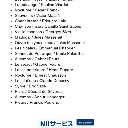
La mésange / Pauline Viardot
Nocturne / César Franck
Souvenirs / Victor Massé
Chant breton / Edouard Lalo
Chanson triste / Camille Saint-Saëns
Vieille chanson / Georges Bizet
Madrigal / Jules Massenet
Ouvre tes yeux bleus / Jules Massenet
Les cigales / Emmanuel Chabrier
Sonnet de Pétrarque / Emile Paladilhe
Automne / Gabriel Fauré
Le secret / Gabriel Fauré
La vie antérieure / Henri Duparc
Nocturne / Ernest Chausson
Le jet d'eau / Claude Debussy
Sylvie / Erik Satie
Philis / Déodat de Séverac
Automne / Arthur Honegger
Fleurs / Francis Poulenc