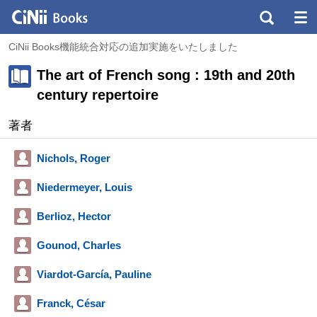
CiNii Books機能統合対応の追加実施をいたしました
The art of French song : 19th and 20th
century repertoire
著者
Nichols, Roger
Niedermeyer, Louis
Berlioz, Hector
Gounod, Charles
Viardot-García, Pauline
Franck, César