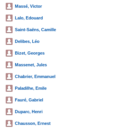
Massé, Victor
Lalo, Edouard
Saint-Saëns, Camille
Delibes, Léo
Bizet, Georges
Massenet, Jules
Chabrier, Emmanuel
Paladilhe, Emile
Fauré, Gabriel
Duparc, Henri
Chausson, Ernest