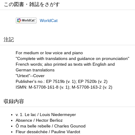
この図書・雑誌をさがす
WorldCat
注記
For medium or low voice and piano
"Complete with translations and guidance on pronunciation"
French words; also printed as texts with English and
German translations
"Urtext"--Cover
Publisher's no.: EP 7519b (v. 1); EP 7520b (v. 2)
ISMN: M-57708-161-8 (v. 1); M-57708-163-2 (v. 2)
収録内容
v. 1. Le lac / Louis Niedermeyer
Absence / Hector Berlioz
Ô ma belle rebelle / Charles Gounod
Fleur desséchée / Pauline Viardot