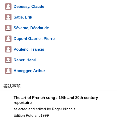
Debussy, Claude
Satie, Erik
Séverac, Déodat de
Dupont Gabriel, Pierre
Poulenc, Francis
Reber, Henri
Honegger, Arthur
書誌事項
The art of French song : 19th and 20th century
repertoire
selected and edited by Roger Nichols
Edition Peters, c1999-