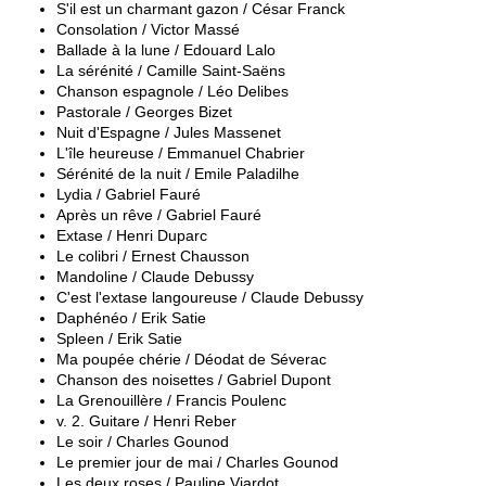
S'il est un charmant gazon / César Franck
Consolation / Victor Massé
Ballade à la lune / Edouard Lalo
La sérénité / Camille Saint-Saëns
Chanson espagnole / Léo Delibes
Pastorale / Georges Bizet
Nuit d'Espagne / Jules Massenet
L'île heureuse / Emmanuel Chabrier
Sérénité de la nuit / Emile Paladilhe
Lydia / Gabriel Fauré
Après un rêve / Gabriel Fauré
Extase / Henri Duparc
Le colibri / Ernest Chausson
Mandoline / Claude Debussy
C'est l'extase langoureuse / Claude Debussy
Daphénéo / Erik Satie
Spleen / Erik Satie
Ma poupée chérie / Déodat de Séverac
Chanson des noisettes / Gabriel Dupont
La Grenouillère / Francis Poulenc
v. 2. Guitare / Henri Reber
Le soir / Charles Gounod
Le premier jour de mai / Charles Gounod
Les deux roses / Pauline Viardot