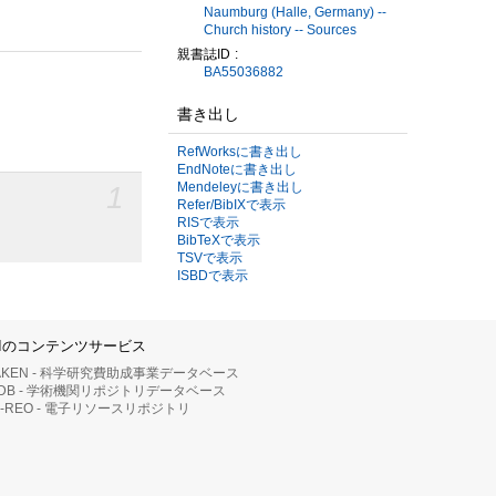
Naumburg (Halle, Germany) --
Church history -- Sources
親書誌ID
BA55036882
書き出し
RefWorksに書き出し
EndNoteに書き出し
Mendeleyに書き出し
1
Refer/BibIXで表示
RISで表示
BibTeXで表示
TSVで表示
ISBDで表示
IIのコンテンツサービス
AKEN - 科学研究費助成事業データベース
RDB - 学術機関リポジトリデータベース
II-REO - 電子リソースリポジトリ