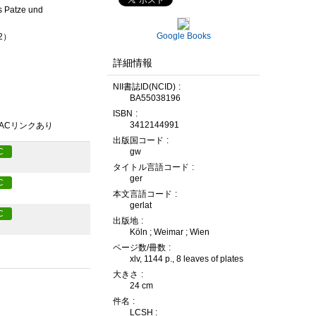
s Patze und
Google Books
 2）
詳細情報
NII書誌ID(NCID)
BA55038196
ISBN
3412144991
PACリンクあり
出版国コード
gw
C
タイトル言語コード
ger
C
本文言語コード
gerlat
C
出版地
Köln ; Weimar ; Wien
ページ数/冊数
xlv, 1144 p., 8 leaves of plates
大きさ
24 cm
件名
LCSH :