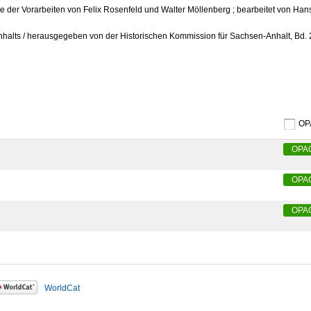
 der Vorarbeiten von Felix Rosenfeld und Walter Möllenberg ; bearbeitet von Han
alts / herausgegeben von der Historischen Kommission für Sachsen-Anhalt, Bd.
O
OPA
OPA
OPA
WorldCat