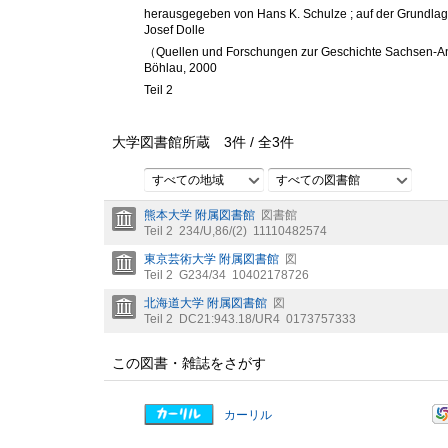
herausgegeben von Hans K. Schulze ; auf der Grundlage
Josef Dolle
（Quellen und Forschungen zur Geschichte Sachsen-Anh
Böhlau, 2000
Teil 2
大学図書館所蔵
3
件 /
全
3
件
すべての地域
すべての図書館
熊本大学 附属図書館
図書館
Teil 2
234/U,86/(2)
11110482574
東京芸術大学 附属図書館
図
Teil 2
G234/34
10402178726
北海道大学 附属図書館
図
Teil 2
DC21:943.18/UR4
0173757333
この図書・雑誌をさがす
カーリル