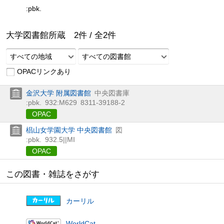
:pbk.
大学図書館所蔵
2
件 /
全
2
件
すべての地域
すべての図書館
OPACリンクあり
金沢大学 附属図書館
中央図書庫
:pbk.
932:M629
8311-39188-2
OPAC
椙山女学園大学 中央図書館
図
:pbk.
932.5||MI
OPAC
この図書・雑誌をさがす
カーリル
WorldCat