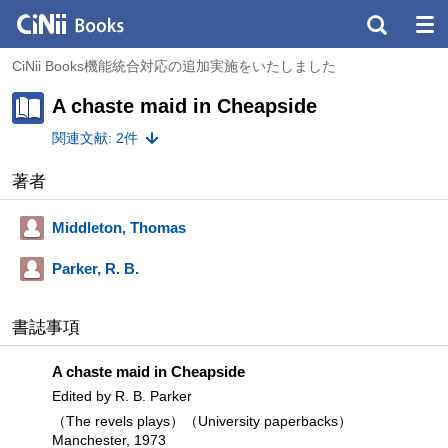
CiNii Books機能統合対応の追加実施をいたしました
A chaste maid in Cheapside
関連文献: 2件
著者
Middleton, Thomas
Parker, R. B.
書誌事項
A chaste maid in Cheapside
Edited by R. B. Parker
（The revels plays）（University paperbacks）
Manchester, 1973